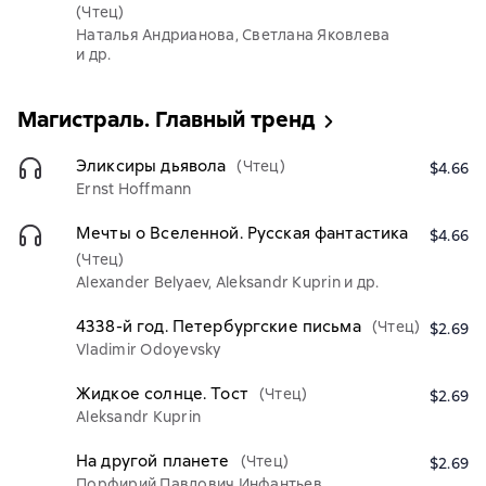
(Чтец)
Наталья Андрианова, Светлана Яковлева
и др.
Магистраль. Главный тренд
Эликсиры дьявола
(Чтец)
$4.66
Ernst Hoffmann
Мечты о Вселенной. Русская фантастика
$4.66
(Чтец)
Alexander Belyaev, Aleksandr Kuprin и др.
4338-й год. Петербургские письма
(Чтец)
$2.69
Vladimir Odoyevsky
Жидкое солнце. Тост
(Чтец)
$2.69
Aleksandr Kuprin
На другой планете
(Чтец)
$2.69
Порфирий Павлович Инфантьев