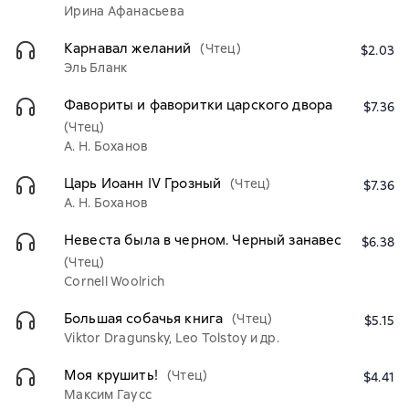
Ирина Афанасьева
Карнавал желаний
(Чтец)
$2.03
Эль Бланк
Фавориты и фаворитки царского двора
$7.36
(Чтец)
А. Н. Боханов
Царь Иоанн IV Грозный
(Чтец)
$7.36
А. Н. Боханов
Невеста была в черном. Черный занавес
$6.38
(Чтец)
Cornell Woolrich
Большая собачья книга
(Чтец)
$5.15
Viktor Dragunsky, Leo Tolstoy и др.
Моя крушить!
(Чтец)
$4.41
Максим Гаусс