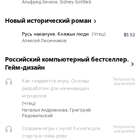
Альфред Хичкок, Sidney Gottlieb
Новый исторический роман
Русь накануне. Княжьи люди
(Чтец)
$5.52
Алексей Лисичников
Российский компьютерный бестселлер.
Гейм-дизайн
temporarily
Как создаются игры. Основы
unavailable
разработки для начинающих
игроделов
(Чтец)
Наталья Андрианова, Григорий
Радовильский
temporarily
Создаем игры с нуля! 3 книги для
unavailable
старта в гейм-деве