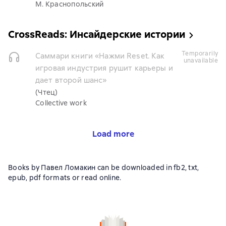
М. Краснопольский
CrossReads: Инсайдерские истории
temporarily
Саммари книги «Нажми Reset. Как
unavailable
игровая индустрия рушит карьеры и
дает второй шанс»
(Чтец)
Collective work
Load more
Books by Павел Ломакин can be downloaded in fb2, txt,
epub, pdf formats or read online.