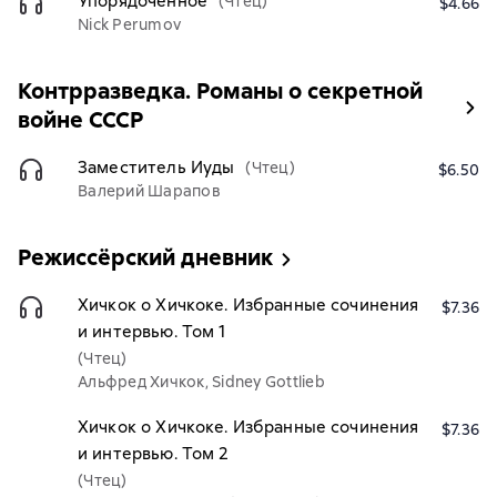
Упорядоченное
(Чтец)
$4.66
Nick Perumov
Контрразведка. Романы о секретной
войне СССР
Заместитель Иуды
(Чтец)
$6.50
Валерий Шарапов
Режиссёрский дневник
Хичкок о Хичкоке. Избранные сочинения
$7.36
и интервью. Том 1
(Чтец)
Альфред Хичкок, Sidney Gottlieb
Хичкок о Хичкоке. Избранные сочинения
$7.36
и интервью. Том 2
(Чтец)