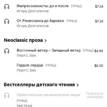
Импрессионисты: до и после
(Чтец)
$7.24
Игорь Долгополов
От Ренессанса до Барокко
(Чтец)
$7.24
Игорь Долгополов
Neoclassic проза
Восточный ветер – Западный ветер
(Чтец)
$4.90
Перл С. Бак
Гордое сердце
(Чтец)
$6.50
Перл С. Бак
Бестселлеры детского чтения
temporarily
Удивительные механические звери
unavailable
(Чтец)
Ник Уорд