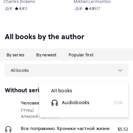
Charles Dickens
Mikhail Lermontov
Audio
Audio
Средний рейтинг 4,4 на основе 12 оценок
4,4
12
Средний рейтинг 4,8 на ос
4,8
927
All books by the author
By series
By newest
Popular first
All books
Without series
All books
Audiobooks
208
Человек, который искал понедельник
$8.10
(Чтец)
Алексей Корнелюк
Все поправимо. Хроники частной жизни
$5.52