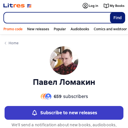
Слайдер с книгами
Log in
My Books
Find
Promo code
New releases
Popular
Audiobooks
Comics and webtoon
Home
Павел Ломакин
659
subscribers
Subscribe to new releases
We'll send a notification about new books, audiobooks,