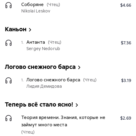
Соборяне
(Чтец)
$4.66
Nikolai Leskov
Каньон
Антанта
(Чтец)
1.
$7.36
Sergey Nedorub
Логово снежного барса
Логово снежного барса
(Чтец)
1.
$3.19
Лидия Демидова
Теперь всё стало ясно!
Теория времени. Знания, которые не
$2.69
займут много места
(Чтец)