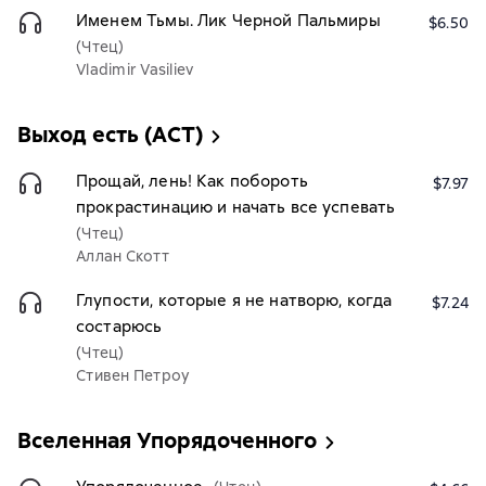
Именем Тьмы. Лик Черной Пальмиры
$6.50
(Чтец)
Vladimir Vasiliev
Выход есть (АСТ)
Прощай, лень! Как побороть
$7.97
прокрастинацию и начать все успевать
(Чтец)
Аллан Скотт
Глупости, которые я не натворю, когда
$7.24
состарюсь
(Чтец)
Стивен Петроу
Вселенная Упорядоченного