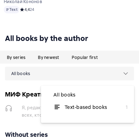
Николай Кононов
Text
Text
Средний рейтинг 4,4 на основе 24 оценок
4,4
24
All books by the author
By series
By newest
Popular first
All books
МИФ Креатив
All books
temporarily
Text-based books
1
Я, редактор. Настольная книга для
unavailable
всех, кто работает в медиа
Without series