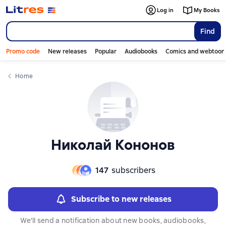
Слайдер с книгами
Log in
My Books
Find
Promo code
New releases
Popular
Audiobooks
Comics and webtoon
Home
Николай Кононов
147
subscribers
Subscribe to new releases
We'll send a notification about new books, audiobooks,