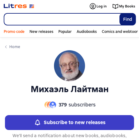
Слайдер с книгами
Слайдер с книгами
Log in
My Books
Find
Promo code
New releases
Popular
Audiobooks
Comics and webtoon
Home
Михаэль Лайтман
379
subscribers
Subscribe to new releases
We'll send a notification about new books, audiobooks,