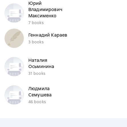
Юрий
Владимирович
Максименко
7 books
Геннадий Караев
3 books
Наталия
Осьминина
31 books
Людмила
Семушева
46 books