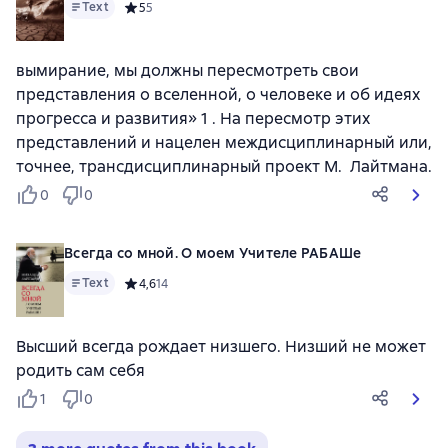
Text
Средний рейтинг 5 на основе 5 оценок
5
5
вымирание, мы должны пересмотреть свои
представления о вселенной, о человеке и об идеях
прогресса и развития» 1 . На пересмотр этих
представлений и нацелен междисциплинарный или,
точнее, трансдисциплинарный проект М. Лайтмана.
0
0
Всегда со мной. О моем Учителе РАБАШе
Text
Средний рейтинг 4,6 на основе 14 оценок
4,6
14
Высший всегда рождает низшего. Низший не может
родить сам себя
1
0