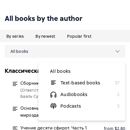
All books by the author
By series
By newest
Popular first
All books
Классическая каббала
All books
Text-based books
37
Сборник трудов Бааль Сулама
from $2.80
(Ответственный редактор)
Audiobooks
2
Бааль Сулам
Podcasts
3
Основные положения. Схема
from $2.80
мироздания. Система мироздания
Учение десяти сфирот. Часть 1
from $2.80