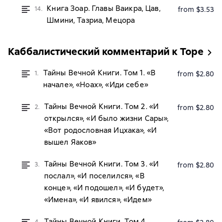
Книга Зоар. Главы Ваикра, Цав,
14.
from $3.53
Шмини, Тазриа, Мецора
Каббалистический комментарий к Торе
Тайны Вечной Книги. Том 1. «В
1.
from $2.80
начале», «Ноах», «Иди себе»
Тайны Вечной Книги. Том 2. «И
2.
from $2.80
открылся», «И было жизни Сары»,
«Вот родословная Ицхака», «И
вышел Яаков»
Тайны Вечной Книги. Том 3. «И
3.
from $2.80
послал», «И поселился», «В
конце», «И подошел», «И будет»,
«Имена», «И явился», «Идем»
Тайны Вечной Книги. Том 4.