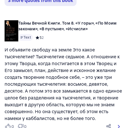
3 more quotes from this book
Тайны Вечной Книги. Том 8. «У горы», «По Моим
законам», «В пустыне», «Исчисли»
Text
Средний рейтинг 5 на основе 2 оценок
5
2
И объявите свободу на земле Это какое
тысячелетие? Тысячелетие седьмое. А отношение к
этому Творца, когда постигается в этом Творец и
Его замысел, план, действие и исконное желание
создать творение подобное себе, – это уже три
последующих тысячелетия: восьмое, девятое,
десятое. А потом это все замыкается в одно единое
целое без разделения на тысячелетия, и творение
выходит в другую область, которую мы не знаем
совершенно. Но она существует, об этом есть
намеки у каббалистов, но не более того.
0
0