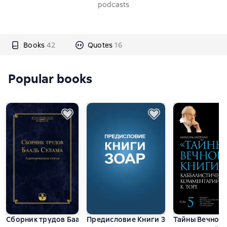
podcasts
Books
42
Quotes
16
Popular books
Сборник трудов Бааль Сулама
Предисловие Книги Зоар
Тайны Вечной К