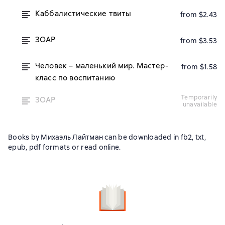
Каббалистические твиты
from $2.43
ЗОАР
from $3.53
Человек – маленький мир. Мастер-
from $1.58
класс по воспитанию
temporarily
ЗОАР
unavailable
Books by Михаэль Лайтман can be downloaded in fb2, txt,
epub, pdf formats or read online.