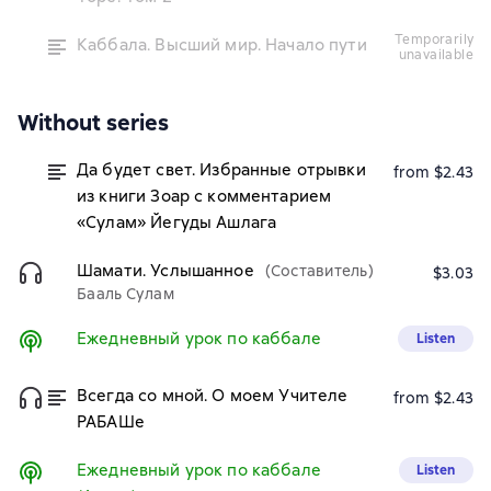
temporarily
Каббала. Высший мир. Начало пути
unavailable
Without series
Да будет свет. Избранные отрывки
from $2.43
из книги Зоар с комментарием
«Сулам» Йегуды Ашлага
Шамати. Услышанное
(Составитель)
$3.03
Бааль Сулам
Ежедневный урок по каббале
Listen
Всегда со мной. О моем Учителе
from $2.43
РАБАШе
Ежедневный урок по каббале
Listen