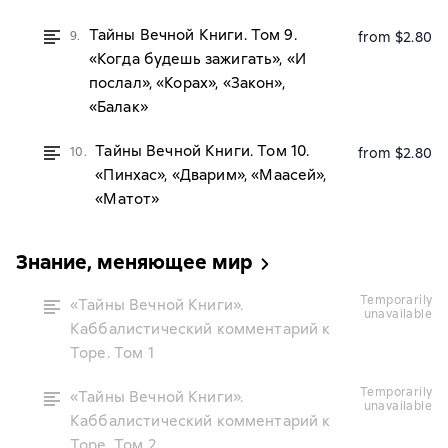
Тайны Вечной Книги. Том 9.
9.
from $2.80
«Когда будешь зажигать», «И
послал», «Корах», «Закон»,
«Балак»
Тайны Вечной Книги. Том 10.
10.
from $2.80
«Пинхас», «Дварим», «Маасей»,
«Матот»
Знание, меняющее мир
temporarily
«Тайны Вечной Книги».
unavailable
Каббалистический комментарий к
Торе. Том 1
temporarily
«Тайны Вечной Книги».
unavailable
Каббалистический комментарий к
Торе. Том 2