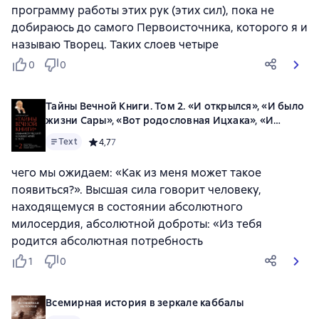
программу работы этих рук (этих сил), пока не
добираюсь до самого Первоисточника, которого я и
называю Творец. Таких слоев четыре
0
0
Тайны Вечной Книги. Том 2. «И открылся», «И было
жизни Сары», «Вот родословная Ицхака», «И
вышел Яаков»
Text
Средний рейтинг 4,7 на основе 7 оценок
4,7
7
чего мы ожидаем: «Как из меня может такое
появиться?». Высшая сила говорит человеку,
находящемуся в состоянии абсолютного
милосердия, абсолютной доброты: «Из тебя
родится абсолютная потребность
1
0
Всемирная история в зеркале каббалы