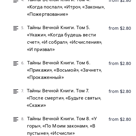
4.
from $2.80
«Когда послал», «Итро», «Законы»,
«Пожертвование»
Тайны Вечной Книги. Том 5.
5.
from $2.80
«Укажи», «Когда будешь вести
счет», «И собрал», «Исчисления»,
«И призвал»
Тайны Вечной Книги. Том 6.
6.
from $2.80
«Прикажи», «Восьмой», «Зачнет»,
«Прокаженный»
Тайны Вечной Книги. Том 7.
7.
from $2.80
«После смерти», «Будьте святы»,
«Скажи»
Тайны Вечной Книги. Том 8. «У
8.
from $2.80
горы», «По Моим законам», «В
пустыне», «Исчисли»