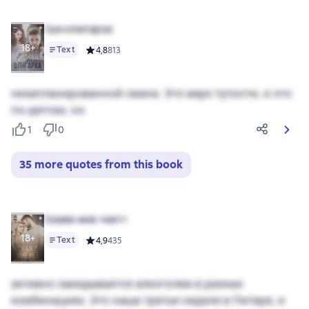
Сын олигарха
18+
Text
Средний рейтинг 4,8 на основе 813 оценок
4,8
813
незапланированной смене. Это верх тупости, и это
по-детски, но
1
0
35 more quotes from this book
Скажи мне «нет»
18+
Text
Средний рейтинг 4,9 на основе 435 оценок
4,9
435
активно закидывается алкоголем в разных
комбинациях. Это наша третья неделя в Питере, и