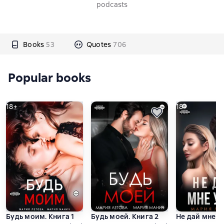
podcasts
Books
53
Quotes
706
Popular books
18+
18+
Будь моим. Книга 1
Будь моей. Книга 2
Не дай мне уй