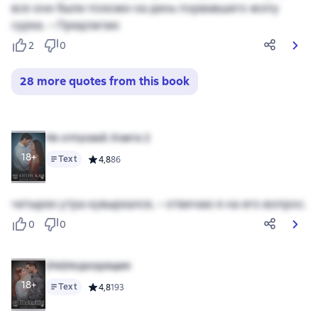
все они были похожи на день порвавшего жопу
сурка. – Предлагаю
2
0
28 more quotes from this book
Не отпускай. Книга 2
18+
Text
Средний рейтинг 4,8 на основе 86 оценок
4,8
86
четырех утра кувыркался, – отвечаю я на его вопрос.
0
0
(Не)подходящие
18+
Text
Средний рейтинг 4,8 на основе 193 оценок
4,8
193