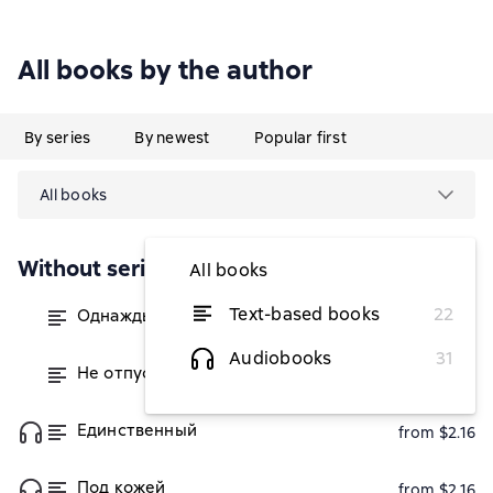
All books by the author
By series
By newest
Popular first
All books
Without series
All books
Text-based books
22
Однажды ты пожалеешь. Книга 1
from $1.58
Audiobooks
31
Не отпускай. Книга 2
from $2.44
Единственный
from $2.16
Под кожей
from $2.16