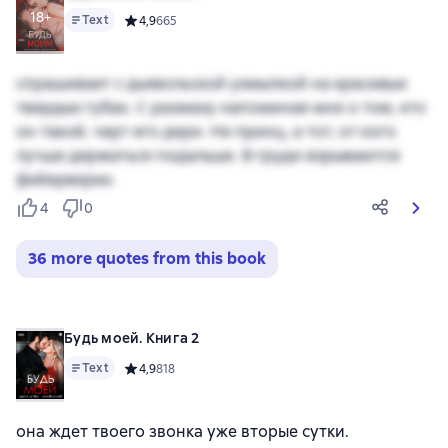
18+
Text
Средний рейтинг 4,9 на основе 665 оценок
4,9
665
спрашивает с дьявольской ухмылкой на красивых
твердых губах. С размаху напоминая мне о том, кто
он такой, черт его дери. Не принц, а тот, от кого
лучше держаться подальше. В груди взрываются
фейерверки.
4
0
36 more quotes from this book
Будь моей. Книга 2
Text
Средний рейтинг 4,9 на основе 818 оценок
4,9
818
она ждет твоего звонка уже вторые сутки.