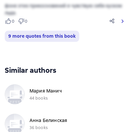
фоне этих прикосновений я чувствую себя куском
льда.
0
0
9 more quotes from this book
Similar authors
Мария Манич
44 books
Анна Белинская
36 books