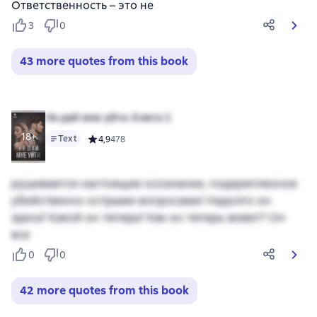
Ответственность – это не
3
0
43 more quotes from this book
Не дай мне уйти. Книга 2
18+
Text
Средний рейтинг 4,9 на основе 478 оценок
4,9
478
рушивается настоящее осознание, подкрепленное
убийственно острыми вопросами! Надолго он
здесь? Какой он теперь? Как он теперь живет? Он
все
0
0
42 more quotes from this book