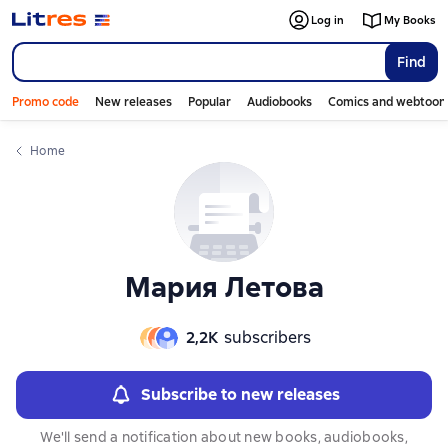
Слайдер с книгами
Слайдер с книгами
Log in
My Books
Find
Promo code
New releases
Popular
Audiobooks
Comics and webtoon
Home
Мария Летова
2,2К
subscribers
Subscribe to new releases
We'll send a notification about new books, audiobooks,