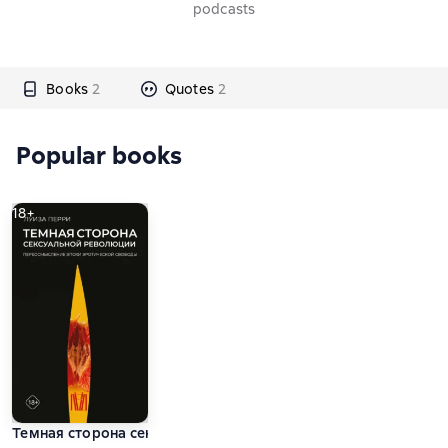
podcasts
Books
2
Quotes
2
Popular books
18+
Темная сторона сексуальной революции. Переосмысление э