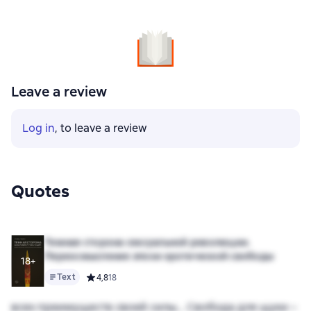
Leave a review
Log in
, to leave a review
Quotes
Темная сторона сексуальной революции.
Переосмысление эпохи эротической свободы
18+
Text
Средний рейтинг 4,8 на основе 18 оценок
4,8
18
всех преимуществ своей силы… Свобода для щуки –