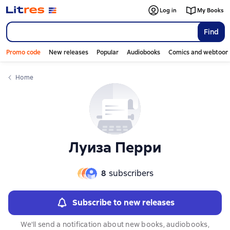
Слайдер с книгами
Слайдер с книгами
Log in
My Books
Find
Promo code
New releases
Popular
Audiobooks
Comics and webtoon
Home
Луиза Перри
8
subscribers
Subscribe to new releases
We'll send a notification about new books, audiobooks,