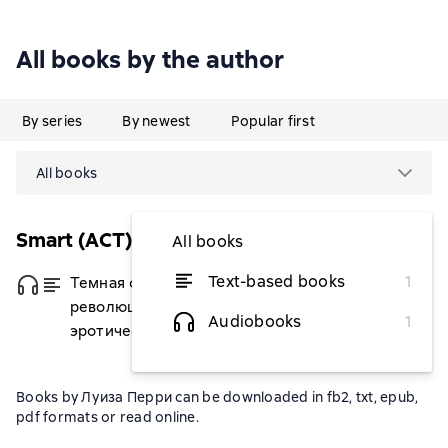
All books by the author
By series
By newest
Popular first
All books
Smart (АСТ)
All books
Text-based books
1
Темная сторона сексуальной
from $6.56
революции. Переосмысление эпохи
Audiobooks
1
эротической свободы
Books by Луиза Перри can be downloaded in fb2, txt, epub,
pdf formats or read online.