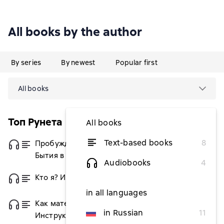
All books by the author
By series
By newest
Popular first
All books
Топ Рунета
All books
Text-based books
8
Пробуждение в реальность. Законы
from $6.68
Бытия в вопросах и ответах
Audiobooks
4
Кто я? Инструкция к реальности
from $6.68
in all languages
Как материализовать мысли.
from $6.68
in Russian
11
Инструкция к реальности