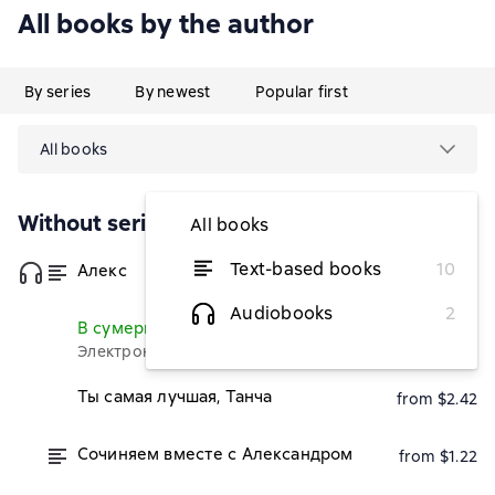
All books by the author
By series
By newest
Popular first
All books
Without series
All books
Text-based books
10
Алекс
from $1.81
Audiobooks
2
В сумерках
Read
Электронная версия бесплатно
Ты самая лучшая, Танча
from $2.42
Сочиняем вместе с Александром
from $1.22