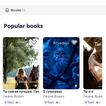
Books
12
Popular books
Ты самая лучшая, Танча
В сумерках
Ты и я
Лаана Вович
Лаана Вович
Лаана Вович
Text
Text
Text
Text
Средний рейтинг 0 на основе 0 оценок
0
Text
Средний рейтинг 0 на основе 0 оце
0
Text
Средни
0