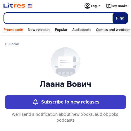
Слайдер с книгами
Слайдер с книгами
Log in
My Books
Find
Promo code
New releases
Popular
Audiobooks
Comics and webtoon
Home
Лаана Вович
Subscribe to new releases
We'll send a notification about new books, audiobooks,
podcasts