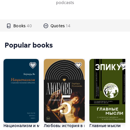
podcasts
Books
40
Quotes
14
Popular books
Национализм и моральная психология сообщества
Любовь: история в пяти фантазиях
Главные мысли