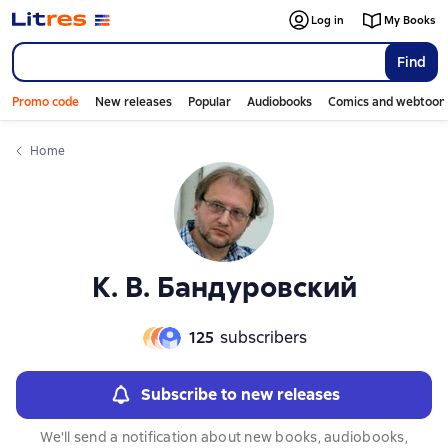
Слайдер с книгами
Слайдер с книгами
Log in
My Books
Find
Promo code
New releases
Popular
Audiobooks
Comics and webtoon
Home
К. В. Бандуровский
125
subscribers
Subscribe to new releases
We'll send a notification about new books, audiobooks,