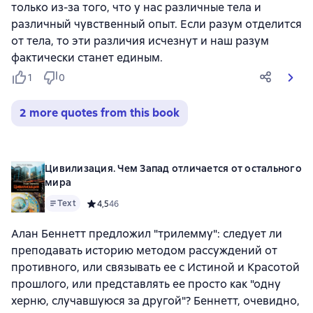
только из-за того, что у нас различные тела и
различный чувственный опыт. Если разум отделится
от тела, то эти различия исчезнут и наш разум
фактически станет единым.
1
0
2 more quotes from this book
Цивилизация. Чем Запад отличается от остального
мира
Text
Средний рейтинг 4,5 на основе 46 оценок
4,5
46
Алан Беннетт предложил "трилемму": следует ли
преподавать историю методом рассуждений от
противного, или связывать ее с Истиной и Красотой
прошлого, или представлять ее просто как "одну
херню, случавшуюся за другой"? Беннетт, очевидно,