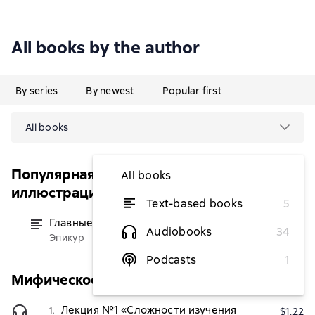
All books by the author
By series
By newest
Popular first
All books
Популярная философия с
All books
иллюстрациями
Text-based books
5
Главные мысли
from $4.93
Audiobooks
34
Эпикур
Podcasts
1
Мифическое и логическое мышление
Лекция №1 «Сложности изучения
1.
$1.22