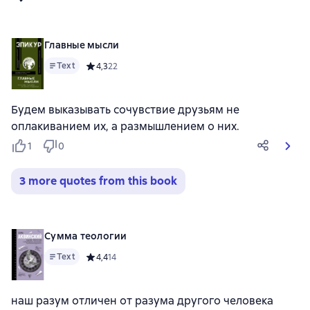
Главные мысли
Text
Средний рейтинг 4,3 на основе 22 оценок
4,3
22
Будем выказывать сочувствие друзьям не
оплакиванием их, а размышлением о них.
1
0
3 more quotes from this book
Сумма теологии
Text
Средний рейтинг 4,4 на основе 14 оценок
4,4
14
наш разум отличен от разума другого человека