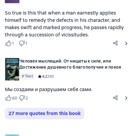
So true is this that when a man earnestly applies
himself to remedy the defects in his character, and
makes swift and marked progress, he passes rapidly
through a succession of vicissitudes.
1
1
Человек мыслящий. От нищеты к силе, или
Достижение душевного благополучия и покоя
Text
Средний рейтинг 4,2 на основе 290 оценок
4,2
290
Мы создаем и разрушаем себя сами.
60
2
27 more quotes from this book