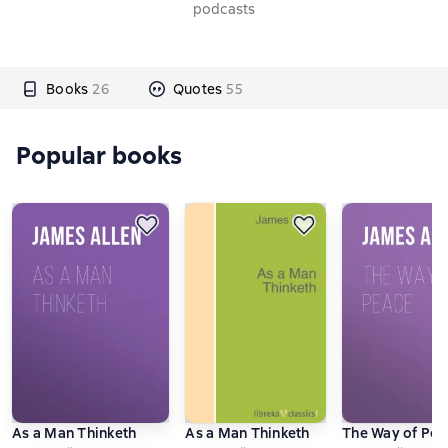
podcasts
Books
26
Quotes
55
Popular books
As a Man Thinketh
As a Man Thinketh
The Way of Pea