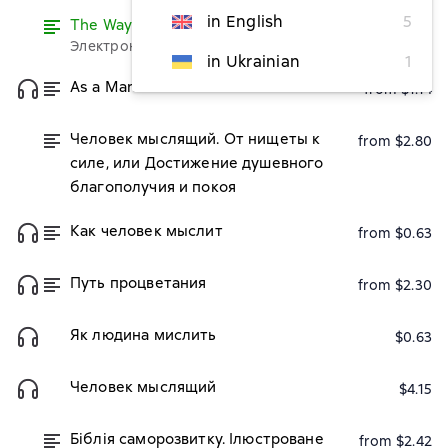
in English
5
The Way of Peace
Read
Электронная версия бесплатно
in Ukrainian
1
As a Man Thinketh
from $1.14
Человек мыслящий. От нищеты к
from $2.80
силе, или Достижение душевного
благополучия и покоя
Как человек мыслит
from $0.63
Путь процветания
from $2.30
Як людина мислить
$0.63
Человек мыслящий
$4.15
Біблія саморозвитку. Ілюстроване
from $2.42