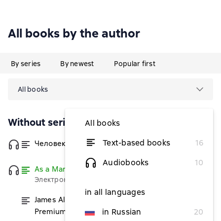
All books by the author
By series
By newest
Popular first
All books
Without series
All books
Text-based books
16
Человек мыслящий
from $2.42
Audiobooks
10
As a Man Thinketh
Read
Электронная версия бесплатно
in all languages
James Allen 21 Books: Complete
from $11.53
Premium Collection
in Russian
20