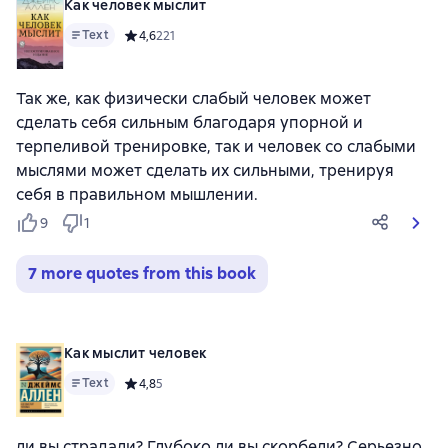
Как человек мыслит
Text
Средний рейтинг 4,6 на основе 221 оценок
4,6
221
Так же, как физически слабый человек может
сделать себя сильным благодаря упорной и
терпеливой тренировке, так и человек со слабыми
мыслями может сделать их сильными, тренируя
себя в правильном мышлении.
9
1
7 more quotes from this book
Как мыслит человек
Text
Средний рейтинг 4,8 на основе 5 оценок
4,8
5
ли вы страдали? Глубоко ли вы скорбели? Серьезно