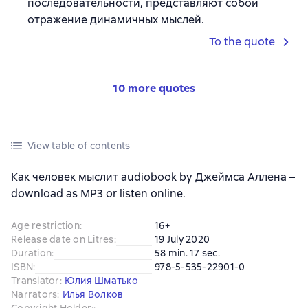
последовательности, представляют собой
отражение динамичных мыслей.
To the quote
10 more quotes
View table of contents
Как человек мыслит audiobook by Джеймса Аллена –
download as MP3 or listen online.
Age restriction
:
16+
Release date on Litres
:
19 July 2020
Duration
:
58 min. 17 sec.
ISBN
:
978-5-535-22901-0
Translator
:
Юлия Шматько
Narrators
:
Илья Волков