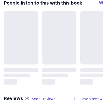
People listen to this with this book
All
Reviews
,
25 reviews
25
See all reviews
Leave a review