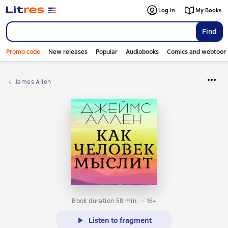
Log in
My Books
Find
Promo code
New releases
Popular
Audiobooks
Comics and webtoon
James Allen
Book duration 58 min.
16+
Listen to fragment