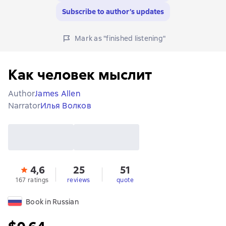
Subscribe to author’s updates
Mark as "finished listening"
Как человек мыслит
Author
James Allen
Narrator
Илья Волков
4,6
25
51
167 ratings
reviews
quote
Book in Russian