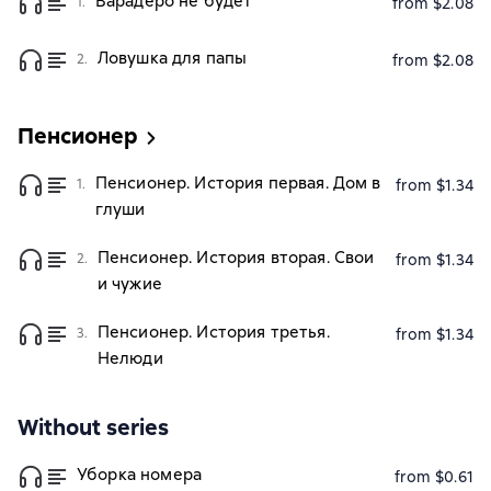
Варадеро не будет
1.
from $2.08
Ловушка для папы
2.
from $2.08
Пенсионер
Пенсионер. История первая. Дом в
1.
from $1.34
глуши
Пенсионер. История вторая. Свои
2.
from $1.34
и чужие
Пенсионер. История третья.
3.
from $1.34
Нелюди
Without series
Уборка номера
from $0.61