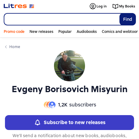
Слайдер с книгами
Слайдер с книгами
Log in
My Books
Find
Promo code
New releases
Popular
Audiobooks
Comics and webtoon
Home
Evgeny Borisovich Misyurin
1,2К
subscribers
Subscribe to new releases
We'll send a notification about new books, audiobooks,