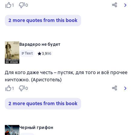
1
0
2 more quotes from this book
Варадеро не будет
Text
Средний рейтинг 3,9 на основе 96 оценок
3,9
96
Для кого даже честь – пустяк, для того и всё прочее
ничтожно. (Аристотель)
1
0
2 more quotes from this book
Черный грифон