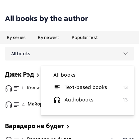
All books by the author
By series
By newest
Popular first
All books
Джек Рэд
All books
Text-based books
13
Кольт и Стетсон для спецназа
1.
from $1.83
Audiobooks
13
Майор Сицкий – друг индейцев
2.
from $1.83
Варадеро не будет