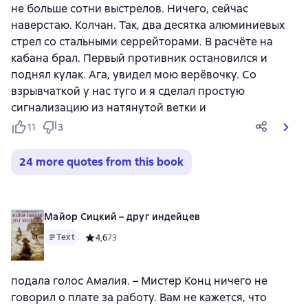
не больше сотни выстрелов. Ничего, сейчас
наверстаю. Колчан. Так, два десятка алюминиевых
стрел со стальными серрейторами. В расчёте на
кабана брал. Первый противник остановился и
поднял кулак. Ага, увидел мою верёвочку. Со
взрывчаткой у нас туго и я сделал простую
сигнализацию из натянутой ветки и
11
3
24 more quotes from this book
Майор Сицкий – друг индейцев
Text
Средний рейтинг 4,6 на основе 73 оценок
4,6
73
подала голос Амалия. – Мистер Конц ничего не
говорил о плате за работу. Вам не кажется, что