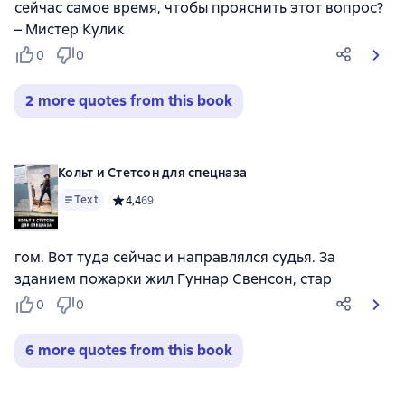
сейчас самое время, чтобы прояснить этот вопрос?
– Мистер Кулик
0
0
2 more quotes from this book
Кольт и Стетсон для спецназа
Text
Средний рейтинг 4,4 на основе 69 оценок
4,4
69
гом. Вот туда сейчас и направлялся судья. За
зданием пожарки жил Гуннар Свенсон, стар
0
0
6 more quotes from this book