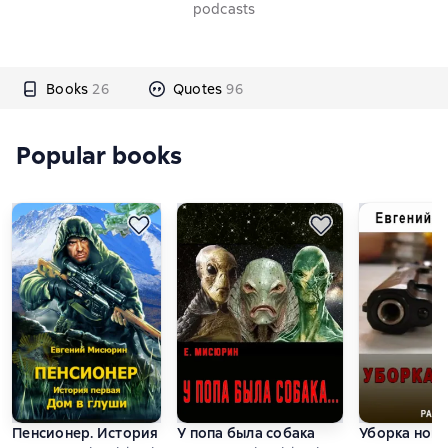
podcasts
Books
26
Quotes
96
Popular books
Пенсионер. История первая. Дом в глуши
У попа была собака
Уборка ном