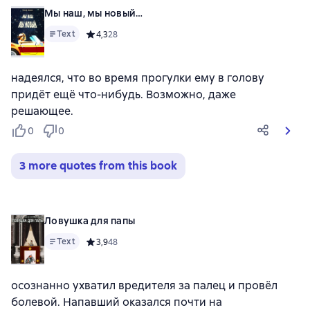
Мы наш, мы новый…
Text
Средний рейтинг 4,3 на основе 28 оценок
4,3
28
надеялся, что во время прогулки ему в голову
придёт ещё что-нибудь. Возможно, даже
решающее.
0
0
3 more quotes from this book
Ловушка для папы
Text
Средний рейтинг 3,9 на основе 48 оценок
3,9
48
осознанно ухватил вредителя за палец и провёл
болевой. Напавший оказался почти на