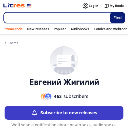
Слайдер с книгами
Слайдер с книгами
Log in
My Books
Find
Promo code
New releases
Popular
Audiobooks
Comics and webtoon
Home
Евгений Жигилий
463
subscribers
Subscribe to new releases
We'll send a notification about new books, audiobooks,