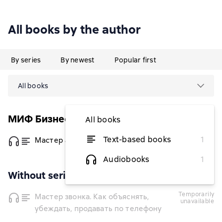
All books by the author
By series
By newest
Popular first
All books
МИФ Бизнес
All books
Text-based books
1
Мастер аргумента
from $7.41
Audiobooks
1
Without series
temporarily
Мастер звонка. Как объяснять,
unavailable
убеждать, продавать по телефону