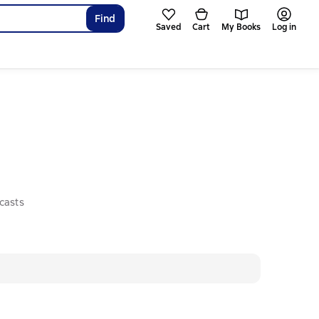
Find
Saved
Cart
My Books
Log in
casts