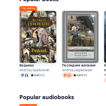
Top selling
Ведьмак
Последнее желание
К
Andrzej Sapkowski
Andrzej Sapkowski
Text
, audio format available
Text
, audio format available
A
Средний рейтинг 4,6 на основе 6532 оценок
4,6
6532
Средний рейтинг 4,8 н
4,8
1879
T
Popular audiobooks