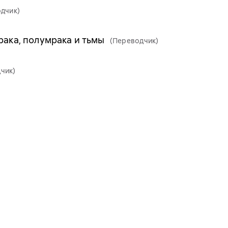
дчик)
рака, полумрака и тьмы
(Переводчик)
чик)