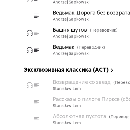
Andrzej Sapkowski
Ведьмак. Дорога без возврат
Andrzej Sapkowski
Башня шутов
(Переводчик)
Andrzej Sapkowski
Ведьмак
(Переводчик)
Andrzej Sapkowski
Эксклюзивная классика (АСТ)
Возвращение со звезд
(Перево
Stanisław Lem
Рассказы о пилоте Пирксе (сб
Stanisław Lem
Абсолютная пустота
(Переводч
Stanisław Lem