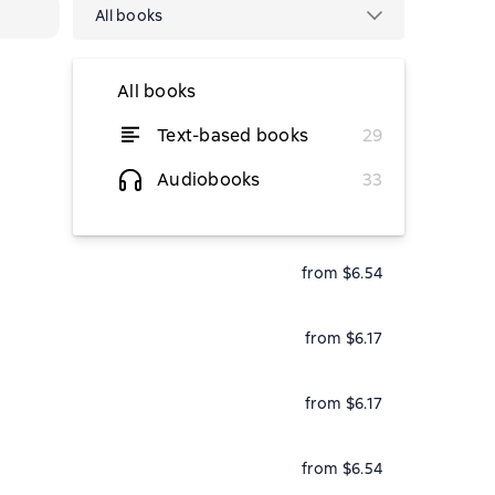
All books
All books
Text-based books
29
temporarily unavailable
Audiobooks
33
from $6.54
from $6.17
from $6.17
from $6.54