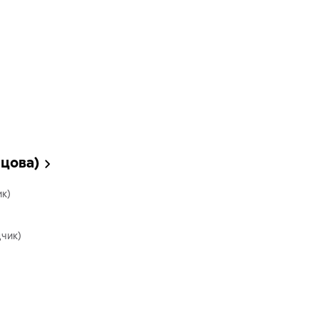
ецова)
к)
чик)