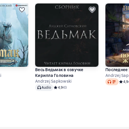
Весь Ведьмак в озвучке
Последнее
i
Кирилла Головина
Andrzej Sap
Audio
Andrzej Sapkowski
тинг 4,5 на основе 315 оценок
Средн
4,9
Audio
Audio
Средний рейтинг 4,9 на основе 43 оценок
4,9
43