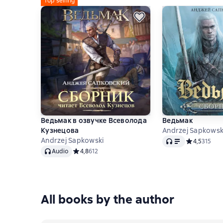
Top selling
Ведьмак в озвучке Всеволода
Ведьмак
Кузнецова
Andrzej Sapkowsk
Audio
Andrzej Sapkowski
Средний рей
4,5
315
Audio
Audio
Средний рейтинг 4,8 на основе 612 оценок
4,8
612
All books by the author