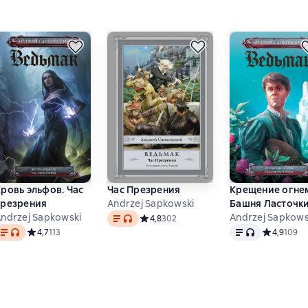
ровь эльфов. Час
Час Презрения
Крещение огне
презрения
Andrzej Sapkowski
Башня Ласточк
Text
, audio format available
ndrzej Sapkowski
Andrzej Sapkows
а основе 1879 оценок
Средний рейтинг 4,8 на основе 302 оцен
4,8
302
ext
, audio format available
Text
, audio format 
Средний рейтинг 4,7 на основе 113 оценок
4,7
113
Средний ре
4,9
109