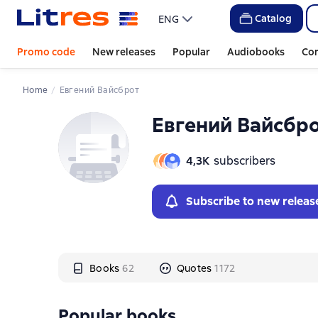
Слайдер с книгами
Слайдер с книгами
Catalog
ENG
Promo code
New releases
Popular
Audiobooks
Co
Home
Евгений Вайсброт
Евгений Вайсбр
4,3К
subscribers
Subscribe to new releas
Books
62
Quotes
1172
Popular books