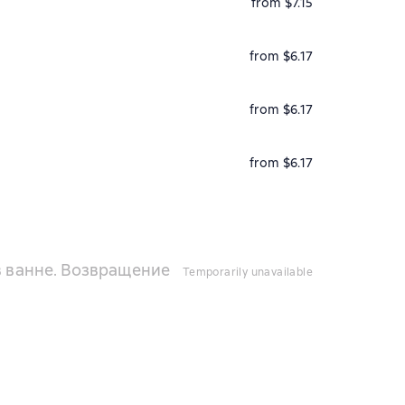
from $7.15
from $6.17
from $6.17
from $6.17
в ванне. Возвращение
temporarily unavailable