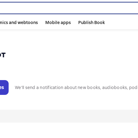
mics and webtoons
Mobile apps
Publish Book
от
es
We'll send a notification about new books, audiobooks, pod