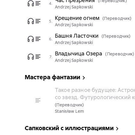
Час Презрения
(Переводчик)
4.
Andrzej Sapkowski
Крещение огнем
(Переводчик)
5.
Andrzej Sapkowski
Башня Ласточки
(Переводчик)
6.
Andrzej Sapkowski
Владычица Озера
(Переводчик)
7.
Andrzej Sapkowski
Мастера фантазии
Такое разное будущее: Астро
со звезд. Футурологический к
(Переводчик)
Stanisław Lem
Сапковский с иллюстрациями