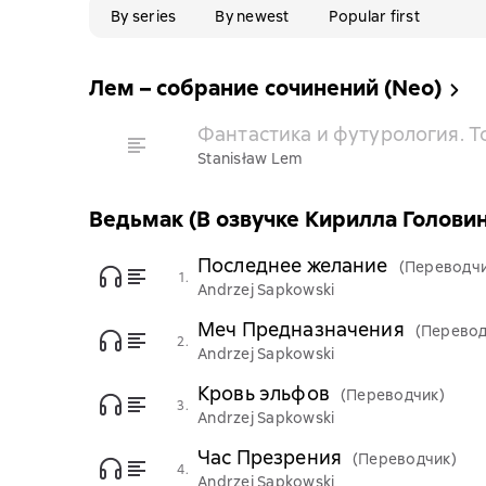
By series
By newest
Popular first
Лем – собрание сочинений (Nео)
Фантастика и футурология. То
Stanisław Lem
Ведьмак (В озвучке Кирилла Головин
Последнее желание
(Переводчи
1.
Andrzej Sapkowski
Меч Предназначения
(Перевод
2.
Andrzej Sapkowski
Кровь эльфов
(Переводчик)
3.
Andrzej Sapkowski
Час Презрения
(Переводчик)
4.
Andrzej Sapkowski