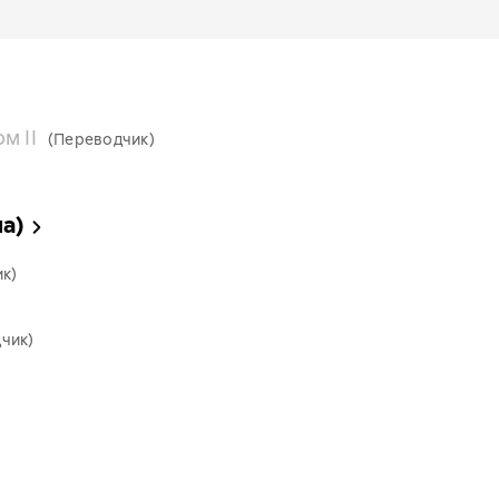
м II
(Переводчик)
а)
к)
чик)