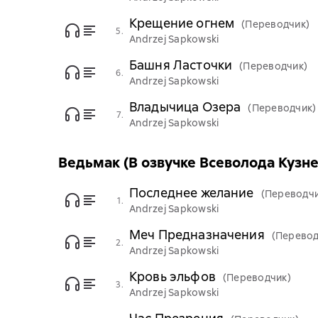
Крещение огнем
(Переводчик)
5.
Andrzej Sapkowski
Башня Ласточки
(Переводчик)
6.
Andrzej Sapkowski
Владычица Озера
(Переводчик)
7.
Andrzej Sapkowski
Ведьмак (В озвучке Всеволода Кузн
Последнее желание
(Переводчи
1.
Andrzej Sapkowski
Меч Предназначения
(Перевод
2.
Andrzej Sapkowski
Кровь эльфов
(Переводчик)
3.
Andrzej Sapkowski