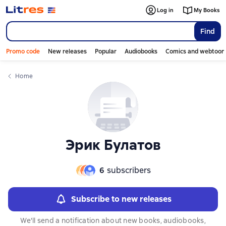
Слайдер с книгами
Слайдер с книгами
Log in
My Books
Find
Promo code
New releases
Popular
Audiobooks
Comics and webtoon
Home
Эрик Булатов
6
subscribers
Subscribe to new releases
We'll send a notification about new books, audiobooks,