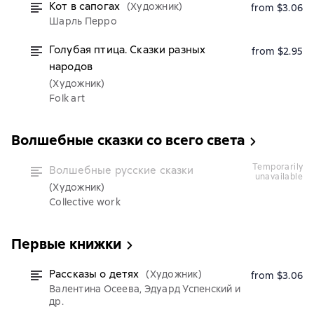
Кот в сапогах
(Художник)
from $3.06
Шарль Перро
Голубая птица. Сказки разных
from $2.95
народов
(Художник)
Folk art
Волшебные сказки со всего света
temporarily
Волшебные русские сказки
unavailable
(Художник)
Collective work
Первые книжки
Рассказы о детях
(Художник)
from $3.06
Валентина Осеева, Эдуард Успенский и
др.