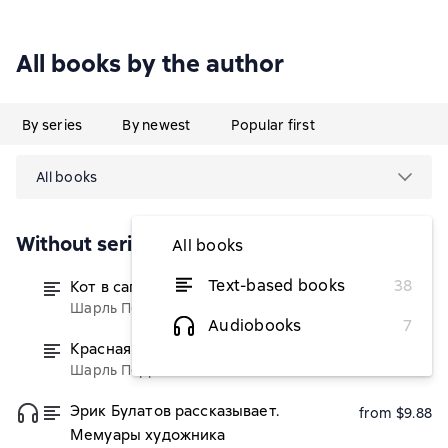
All books by the author
By series
By newest
Popular first
All books
Without series
All books
Text-based books
38
Кот в сапогах
(Художник)
from $3.06
Шарль Перро
Audiobooks
7
Красная Шапочка
(Художник)
from $1.22
Шарль Перро
Эрик Булатов рассказывает.
from $9.88
Мемуары художника