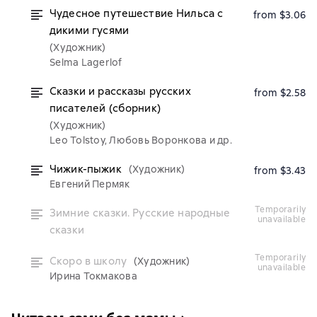
Чудесное путешествие Нильса с
from $3.06
дикими гусями
(Художник)
Selma Lagerlof
Сказки и рассказы русских
from $2.58
писателей (сборник)
(Художник)
Leo Tolstoy, Любовь Воронкова и др.
Чижик-пыжик
(Художник)
from $3.43
Евгений Пермяк
temporarily
Зимние сказки. Русские народные
unavailable
сказки
temporarily
Скоро в школу
(Художник)
unavailable
Ирина Токмакова