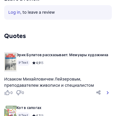
Log in
, to leave a review
Quotes
Эрик Булатов рассказывает. Мемуары художника
Text
Средний рейтинг 4,9 на основе 15 оценок
4,9
15
Исааком Михайловичем Лейзеровым,
преподавателем живописи и специалистом
0
0
Кот в сапогах
Text
Средний рейтинг 4,2 на основе 13 оценок
4,2
13