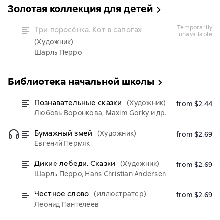
Золотая коллекция для детей
temporarily
Три поросёнка. Кот в сапогах
unavailable
(Художник)
Шарль Перро
Библиотека начальной школы
Познавательные сказки
(Художник)
from $2.44
Любовь Воронкова, Maxim Gorky и др.
Бумажный змей
(Художник)
from $2.69
Евгений Пермяк
Дикие лебеди. Сказки
(Художник)
from $2.69
Шарль Перро, Hans Christian Andersen
Честное слово
(Иллюстратор)
from $2.69
Леонид Пантелеев