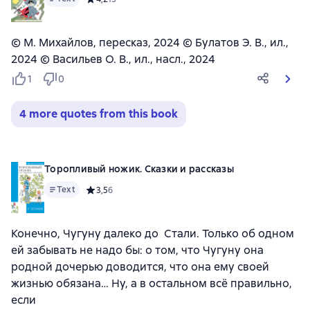
© М. Михайлов, пересказ, 2024 © Булатов Э. В., ил.,
2024 © Васильев О. В., ил., насл., 2024
1
0
4 more quotes from this book
Торопливый ножик. Сказки и рассказы
Text
Средний рейтинг 3,5 на основе 6 оценок
3,5
6
Конечно, Чугуну далеко до Стали. Только об одном
ей забывать не надо бы: о том, что Чугуну она
родной дочерью доводится, что она ему своей
жизнью обязана… Ну, а в остальном всё правильно,
если