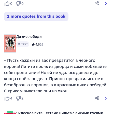
0
0
2 more quotes from this book
Дикие лебеди
Text
Средний рейтинг 4,6 на основе 65 оценок
4,6
65
– Пусть каждый из вас превратится в чёрного
ворона! Летите прочь из дворца и сами добывайте
себе пропитание! Но ей не удалось довести до
конца своё злое дело. Принцы превратились не в
безобразных воронов, а в красивых диких лебедей.
С криком вылетели они из окон
4
2
Чудесное путешествие Нильса с дикими гусями