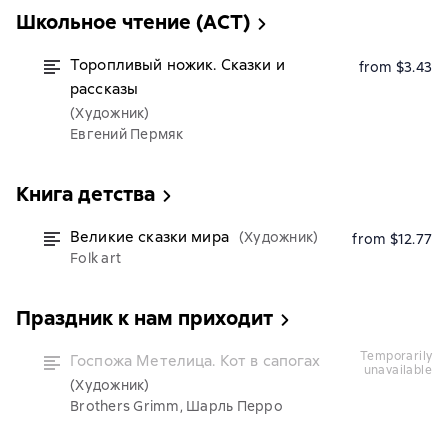
Школьное чтение (АСТ)
Торопливый ножик. Сказки и
from $3.43
рассказы
(Художник)
Евгений Пермяк
Книга детства
Великие сказки мира
(Художник)
from $12.77
Folk art
Праздник к нам приходит
temporarily
Госпожа Метелица. Кот в сапогах
unavailable
(Художник)
Brothers Grimm, Шарль Перро