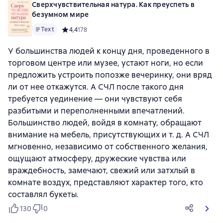
Сверхчувствительная натура. Как преуспеть в
безумном мире
Text
Средний рейтинг 4,4 на основе 178 оценок
4,4
178
У большинства людей к концу дня, проведенного в
торговом центре или музее, устают ноги, но если
предложить устроить попозже вечеринку, они вряд
ли от нее откажутся. А СЧЛ после такого дня
требуется уединение — они чувствуют себя
разбитыми и переполненными впечатлений.
Большинство людей, войдя в комнату, обращают
внимание на мебель, присутствующих и т. д. А СЧЛ
мгновенно, независимо от собственного желания,
ощущают атмосферу, дружеские чувства или
враждебность, замечают, свежий или затхлый в
комнате воздух, представляют характер того, кто
составлял букеты.
130
0