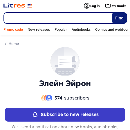
Слайдер с книгами
Слайдер с книгами
Log in
My Books
Find
Promo code
New releases
Popular
Audiobooks
Comics and webtoon
Home
Элейн Эйрон
574
subscribers
Subscribe to new releases
We'll send a notification about new books, audiobooks,