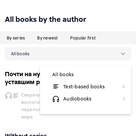
All books by the author
By series
By newest
Popular first
All books
Почти на нуле. Книги, которые помогут
All books
уставшим родителям
Text-based books
4
temporarily
Сверхчувствительный родитель. Как
unavailable
Audiobooks
3
воспитать детей и сохранить себя в
переполненном переживаниями
мире