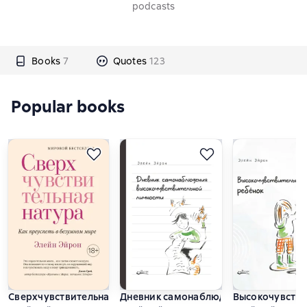
podcasts
Books
7
Quotes
123
Popular books
Сверхчувствительная натура. Как преуспеть в безумном ми
Дневник самонаблюдения высокочувст
Высокочувстви