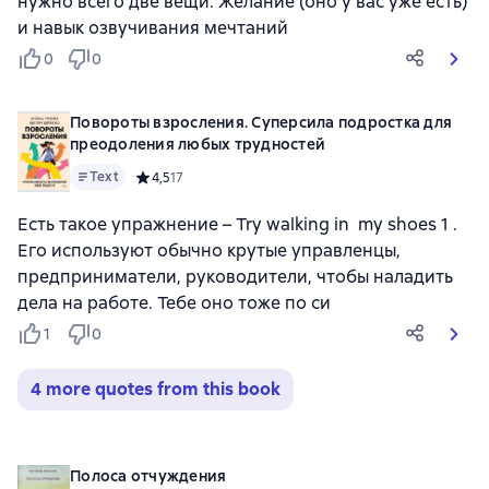
нужно всего две вещи. Желание (оно у вас уже есть)
и навык озвучивания мечтаний
0
0
Повороты взросления. Суперсила подростка для
преодоления любых трудностей
Text
Средний рейтинг 4,5 на основе 17 оценок
4,5
17
Есть такое упражнение – Try walking in my shoes 1 .
Его используют обычно крутые управленцы,
предприниматели, руководители, чтобы наладить
дела на работе. Тебе оно тоже по си
1
0
4 more quotes from this book
Полоса отчуждения