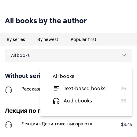
All books by the author
By series
By newest
Popular first
All books
Without series
All books
Text-based books
26
Рассказы со смыслом. Для мальчиков
$6.17
Audiobooks
36
Лекция по психологии
Лекция «Дети тоже выгорают»
$3.45