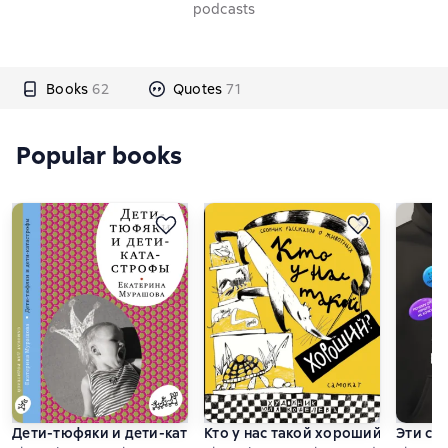
podcasts
Books
62
Quotes
71
Popular books
Дети-тюфяки и дети-катастрофы
Кто у нас такой хороший?
Эти сл