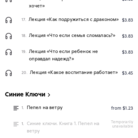
хочет»
Лекция «Как подружиться с драконом»
17.
$3.83
Лекция «Что если семья сломалась?»
18.
$3.83
Лекция «Что если ребенок не
19.
$3.83
оправдал надежд?»
Лекция «Какое воспитание работает»
20.
$3.45
Синие Ключи
Пепел на ветру
1.
from $1.23
temporarily
Синие ключи. Книга 1. Пепел на
1.
unavailable
ветру