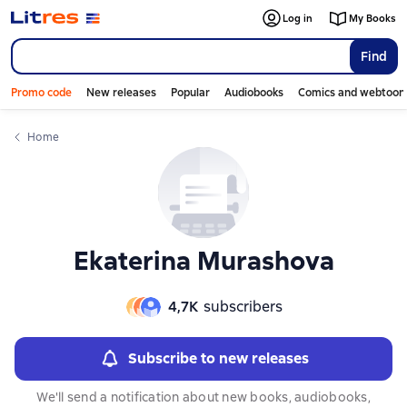
Слайдер с книгами
Слайдер с книгами
Log in
My Books
Find
Promo code
New releases
Popular
Audiobooks
Comics and webtoon
Home
Ekaterina Murashova
4,7К
subscribers
Subscribe to new releases
We'll send a notification about new books, audiobooks,