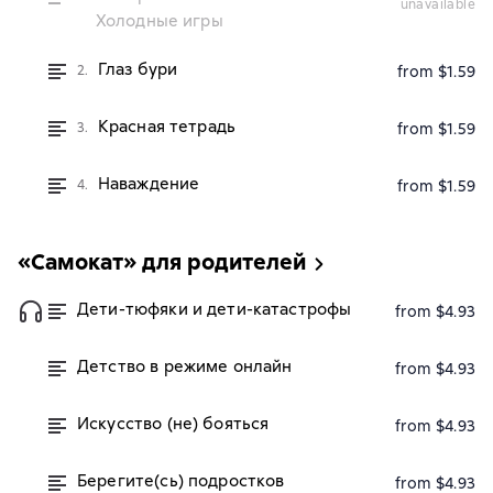
unavailable
Холодные игры
Глаз бури
2.
from $1.59
Красная тетрадь
3.
from $1.59
Наваждение
4.
from $1.59
«Самокат» для родителей
Дети-тюфяки и дети-катастрофы
from $4.93
Детство в режиме онлайн
from $4.93
Искусство (не) бояться
from $4.93
Берегите(сь) подростков
from $4.93