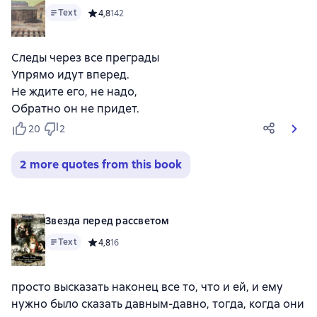
Text
Средний рейтинг 4,8 на основе 142 оценок
4,8
142
Следы через все преграды
Упрямо идут вперед.
Не ждите его, не надо,
Обратно он не придет.
20
2
2 more quotes from this book
Звезда перед рассветом
Text
Средний рейтинг 4,8 на основе 16 оценок
4,8
16
просто высказать наконец все то, что и ей, и ему
нужно было сказать давным-давно, тогда, когда они