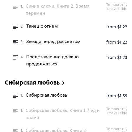
temporarily
Синие ключи. Книга 2. Время
1.
unavailable
перемен
Танец с огнем
2.
from $1.23
Звезда перед рассветом
3.
from $1.23
Представление должно
4.
from $1.23
продолжаться
Сибирская любовь
Сибирская любовь
1.
from $1.59
temporarily
Сибирская любовь. Книга 1. Лед и
1.
unavailable
пламя
temporarily
Сибирская любовь. Книга 2.
1.