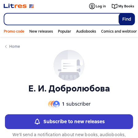
Слайдер с книгами
Log in
My Books
Find
Promo code
New releases
Popular
Audiobooks
Comics and webtoon
Home
Е. И. Добролюбова
1
subscriber
Subscribe to new releases
We'll send a notification about new books, audiobooks,