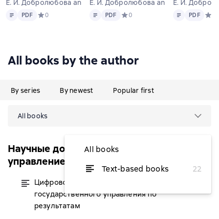
Е. И. Добролюбова and others
Е. И. Добролюбова and others
Е. И. Доброл
Text
PDF
Text
PDF
Text
PDF
PDF
Средний рейтинг 0 на основе 0 оценок
0
PDF
Средний рейтинг 0 на основе 0 о
0
PDF
Сред
0
All books by the author
By series
By newest
Popular first
All books
Научные доклады: государственное
All books
управление
Text-based books
22
Цифровое будущее
from $2.18
государственного управления по
результатам