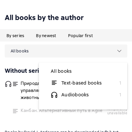
All books by the author
By series
By newest
Popular first
All books
Without series
All books
Text-based books
1
Природа зверя: Как эмоции
from $6.68
управляют людьми и другими
Audiobooks
1
животными
temporarily
Канбан. Альтернативный путь в Agile
unavailable