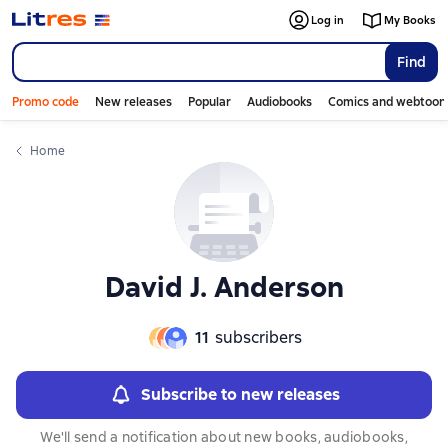
Слайдер с книгами
Слайдер с книгами
Log in
My Books
Find
Promo code
New releases
Popular
Audiobooks
Comics and webtoon
Home
David J. Anderson
11
subscribers
Subscribe to new releases
We'll send a notification about new books, audiobooks,