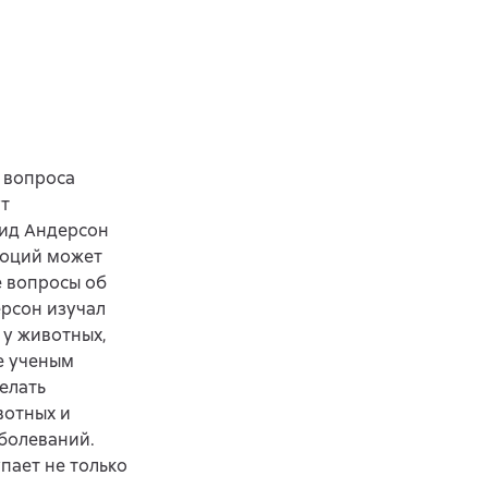
о вопроса
ут
вид Андерсон
моций может
е вопросы об
рсон изучал
у животных,
е ученым
елать
вотных и
болеваний.
пает не только