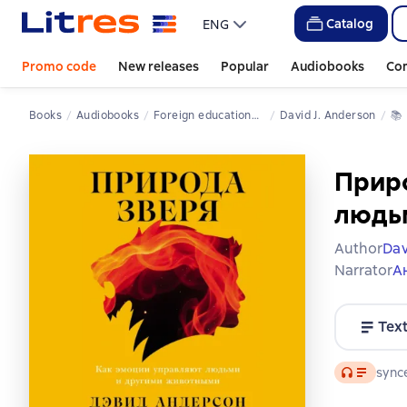
Catalog
ENG
Promo code
New releases
Popular
Audiobooks
Co
Books
Audiobooks
Foreign educational literature
David J. Anderson
📚 
Приро
людь
Author
Dav
Narrator
А
Tex
Audio
synce