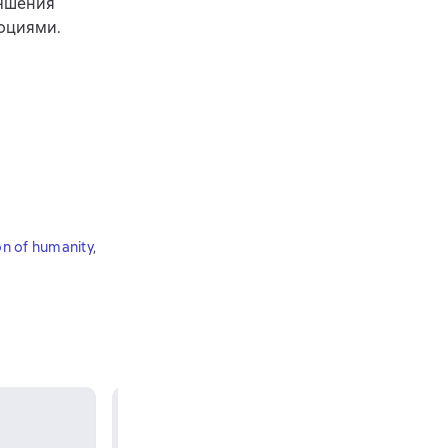
учшения
моциями.
on of humanity
,