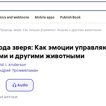
mics and webtoons
Mobile apps
Publish Book
Природа зверя: Как эмоции управляют людьми и другими животными
да зверя: Как эмоции управля
ми и другими животными
id J. Anderson
ндрей Троммельман
t
Audio
d with text