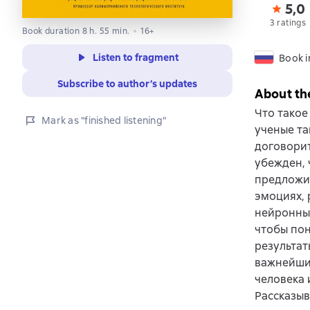
5,0
3 ratings
Book duration 8 h. 55 min.
16+
Listen to fragment
Book i
Subscribe to author’s updates
About th
Что такое
Mark as "finished listening"
ученые та
договорит
убежден, 
предложит
эмоциях,
нейронны
чтобы пон
результат
важнейши
человека 
Рассказыв