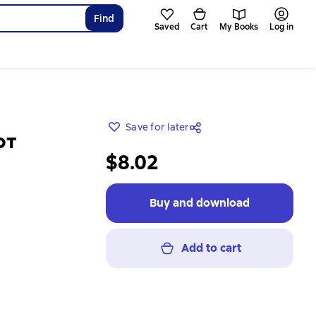
Find
Saved
Cart
My Books
Log in
Save for later
ют
$8.02
Buy and download
Add to cart