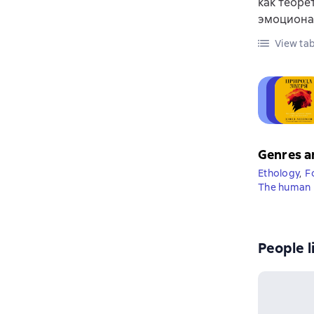
как теоре
эмоционал
View tab
Genres a
Ethology
,
F
The human 
People l