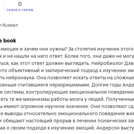
0
Leave a review
n Russian
e book
 эмоции и зачем они нужны? За столетия изучения этог
к и не нашли на него ответ. Более того, они даже не мог
ься, как этот ответ должен выглядеть. Нейробиолог Дэ
что объективный и эмпирический подход к изучению э
ь нейронаука. Она позволяет искать ответы на сложны
 раньше считавшиеся неразрешимыми. Долгие годы Анде
е системы, контролирующие эмоциональное поведение 
ять те же механизмы работы мозга у людей. Полученны
ы имеют огромное научное значение. Они позволяют сд
е выводы относительно эмоционального поведения жи
и обещают настоящий прорыв в лечении психических за
ая о своем подходе к изучению эмоций, Андерсон высту