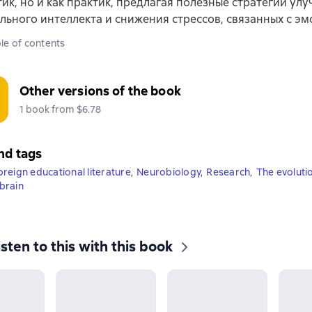
тик, но и как практик, предлагая полезные стратегии ул
ьного интеллекта и снижения стрессов, связанных с э
le of contents
Other versions of the book
1 book from $6.78
nd tags
oreign educational literature
,
Neurobiology
,
Research
,
The evoluti
brain
isten to this with this book