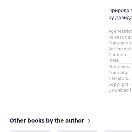
Природа 
by Дэвида
Age restrict
Release dat
Translation
Writing dat
Duration
:
ISBN
:
Publishers
:
Translator
:
Narrators
:
Copyright H
Download f
Other books by the author