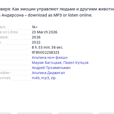
зверя: Как эмоции управляют людьми и другими животн
 Андерсона – download as MP3 or listen online.
ion
:
16+
e on Litres
:
23 March 2026
 date
:
2026
e
:
2022
8 h. 55 min. 36 sec.
9785002238323
Альпина нон-фикшн
Мария Багоцкая
,
Павел Купцов
Андрей Троммельман
older:
:
Альпина Диджитал
ormat
:
m4b
, 
mp3
, 
zip