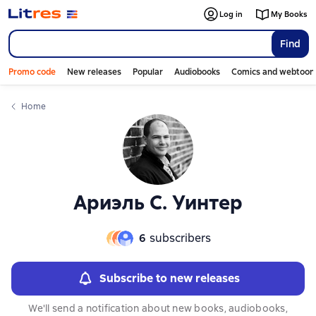
Слайдер с книгами
Слайдер с книгами
Log in
My Books
Find
Promo code
New releases
Popular
Audiobooks
Comics and webtoon
Home
Ариэль С. Уинтер
6
subscribers
Subscribe to new releases
We'll send a notification about new books, audiobooks,