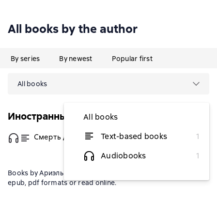
All books by the author
By series
By newest
Popular first
All books
Иностранный детектив
All books
Text-based books
1
Смерть длиною в двадцать лет
from $4.16
Audiobooks
1
Books by Ариэль С. Уинтер can be downloaded in fb2, txt,
epub, pdf formats or read online.