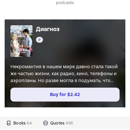
podcasts
Диагноз
Text
Некромантия в нашем мире давно стала такой
же частью жизни, как радио, кино, телефоны и
аэропланы. Но разве могла я подумать, что
однажды приду наниматься на службу к
лучшему некроманту столицы! Он – дерзкий,
Buy for
$2.42
ироничный красавец, который требует, чтобы я
находилась рядом двадцать четыре часа в
сутки, семь дней в неделю и триста шестьдесят
пять дней в году. Что ж, я не боюсь трупов,
Books
64
Quotes
498
обладаю неплохим чувством юмора и отлично