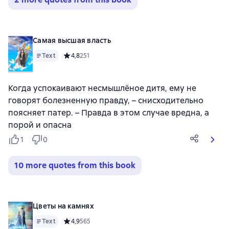
Самая высшая власть
Text
Средний рейтинг 4,8 на основе 251 оценок
4,8
251
Когда успокаивают несмышлёное дитя, ему не
говорят болезненную правду, – снисходительно
поясняет патер. – Правда в этом случае вредна, а
порой и опасна
1
0
10 more quotes from this book
Цветы на камнях
Text
Средний рейтинг 4,9 на основе 565 оценок
4,9
565