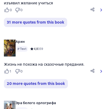
изъявил желание учиться
0
0
31 more quotes from this book
Арин
Text
Средний рейтинг 4,8 на основе 359 оценок
4,8
359
Жизнь не похожа на сказочные предания.
1
0
20 more quotes from this book
Эра белого орлогрифа