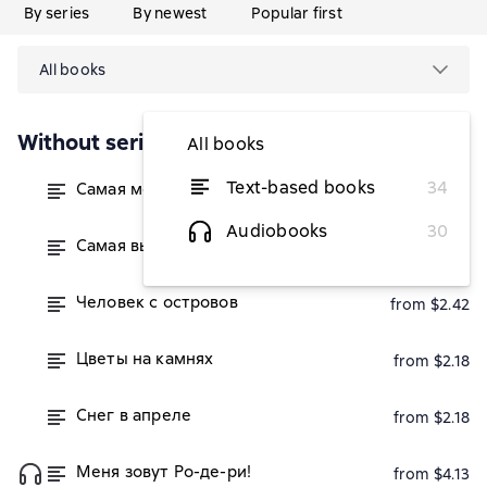
By series
By newest
Popular first
All books
Without series
All books
Text-based books
34
Самая могущественная сила
from $2
Audiobooks
30
Самая высшая власть
from $2
Человек с островов
from $2.42
Цветы на камнях
from $2.18
Снег в апреле
from $2.18
Меня зовут Ро-де-ри!
from $4.13