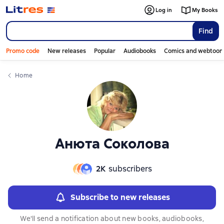
Слайдер с книгами
Слайдер с книгами
Log in
My Books
Find
Promo code
New releases
Popular
Audiobooks
Comics and webtoon
Home
Анюта Соколова
2К
subscribers
Subscribe to new releases
We'll send a notification about new books, audiobooks,