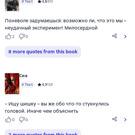
Text
Средний рейтинг 4,8 на основе 410 оценок
4,8
410
Поневоле задумаешься: возможно ли, что это мы –
неудачный эксперимент Милосердной
2
0
8 more quotes from this book
Сиа
Text
Средний рейтинг 4,9 на основе 139 оценок
4,9
139
– Ищу шишку – вы же обо что-то стукнулись
головой. Иначе чем объяснить
0
0
2 more quotes from this book