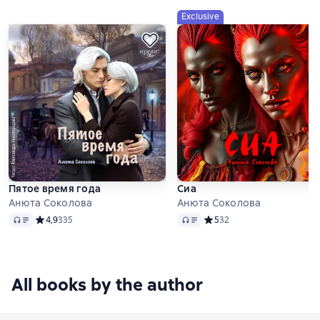
Exclusive
Пятое время года
Сиа
Анюта Соколова
Анюта Соколова
Audio
Audio
Средний рейтинг 4,9 на основе 335 оценок
4,9
335
Средний рейтинг 5 на осно
5
32
All books by the author