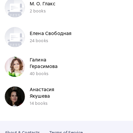
М. О. Глакс
2 books
Елена Свободная
24 books
Галина
Герасимова
40 books
Анастасия
Якушева
14 books
About & Contacts
Terms of Service