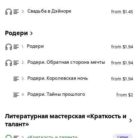
Свадьба в Дэйноре
3.
from $1.45
Родери
Родери
1.
from $1.94
Родери. Обратная сторона мечты
2.
from $1.94
Родери. Королевская ночь
3.
from $1.94
Родери. Тайны прошлого
4.
from $2
Литературная мастерская «Краткость и
талант»
«Краткость и талант».
Listen
3.