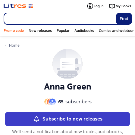
Слайдер с книгами
Слайдер с книгами
Log in
My Books
Find
Promo code
New releases
Popular
Audiobooks
Comics and webtoon
Home
Anna Green
65
subscribers
Subscribe to new releases
We'll send a notification about new books, audiobooks,