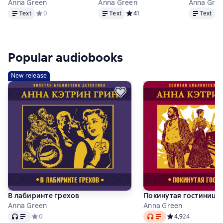
Anna Green
Anna Green
Anna Gre
Text
Text
Text
Text
Средний рейтинг 0 на основе 0 оценок
0
Text
Средний рейтинг 4 на основе 1 
4
1
Text
Ср
Popular audiobooks
New release
В лабиринте грехов
Покинутая гостиница
Anna Green
Anna Green
Audio
Audio
Средний рейтинг 0 на основе 0 оценок
0
Средний рейтинг 4
4,9
24