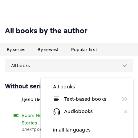
All books by the author
By series
By newest
Popular first
All books
Without series
All books
Text-based books
39
Дело Ливенворта
from $1.72
Audiobooks
8
Room Number 3, and Other Detective
Read
Stories
Электронная версия бесплатно
in all languages