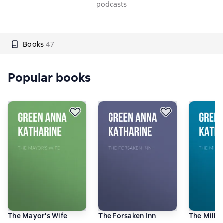
podcasts
Books
47
Popular books
The Mayor's Wife
The Forsaken Inn
The Mill 