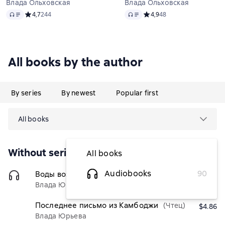
Влада Ольховская
Влада Ольховская
Audio
Audio
Средний рейтинг 4,7 на основе 244 оценок
4,7
244
Средний рейтинг 4,9 на ос
4,9
48
All books by the author
By series
By newest
Popular first
All books
Without series
All books
Audiobooks
90
Воды возле Африки
(Чтец)
$4.86
Влада Юрьева
Последнее письмо из Камбоджи
(Чтец)
$4.86
Влада Юрьева