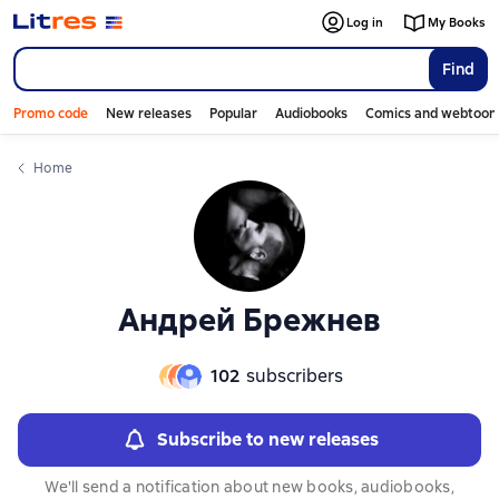
Слайдер с книгами
Log in
My Books
Find
Promo code
New releases
Popular
Audiobooks
Comics and webtoon
Home
Андрей Брежнев
102
subscribers
Subscribe to new releases
We'll send a notification about new books, audiobooks,