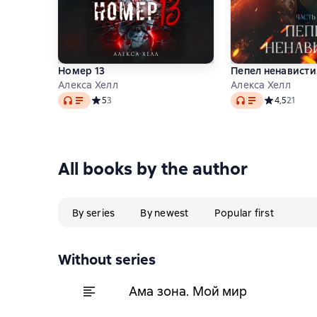
Номер 13
Пепел ненависти.
Алекса Хелл
Алекса Хелл
Audio
Audio
Средний рейтинг 5 на основе 3 оценок
5
3
Средний рейт
4,5
21
All books by the author
By series
By newest
Popular first
Without series
Ама зона. Мой мир