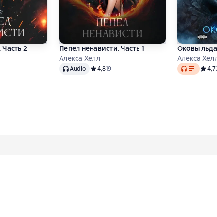
 Часть 2
Пепел ненависти. Часть 1
Оковы льд
Алекса Хелл
Алекса Хел
Audio
Audio
инг 4,5 на основе 21 оценок
Audio
Средний рейтинг 4,8 на основе 19 оценок
4,8
19
Средн
4,7