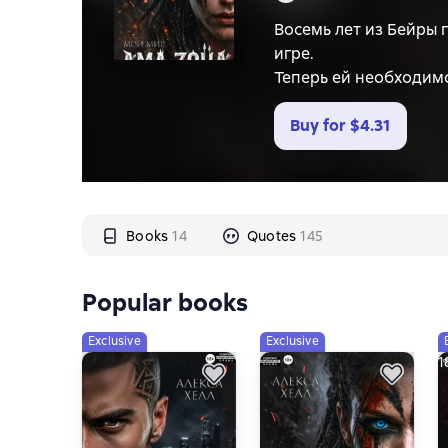
Восемь лет из Бейры 
игре.
Теперь ей необходимо
помощь врага.
Она клинок, заколенн
Buy for
$4.31
другу. Два воина. Дв
Первая часть трилоги
Books
14
Quotes
145
Popular books
Exclusive
Exclusive
1