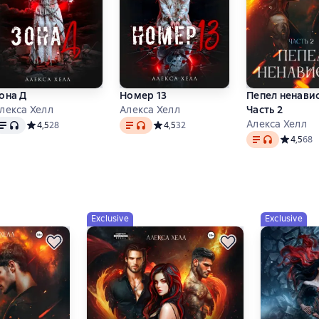
она Д
Номер 13
Пепел ненавис
лекса Хелл
Алекса Хелл
Часть 2
ext
, audio format available
Text
, audio format available
Алекса Хелл
на основе 35 оценок
Средний рейтинг 4,5 на основе 28 оценок
4,5
28
Средний рейтинг 4,5 на основе 32 оце
4,5
32
Text
, audio forma
Средний 
4,5
68
Exclusive
Exclusive