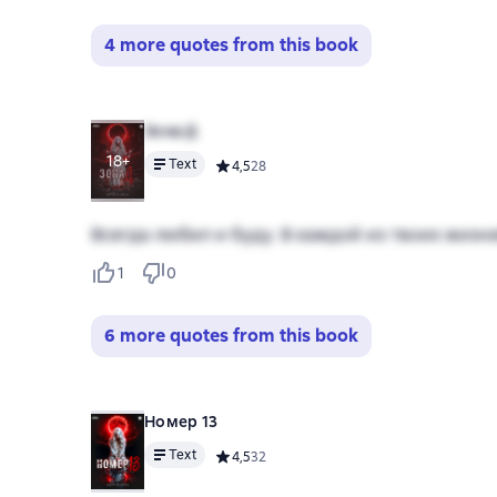
4 more quotes from this book
Зона Д
18+
Text
Средний рейтинг 4,5 на основе 28 оценок
4,5
28
Всегда любил и буду. В каждой из твоих жизне
1
0
6 more quotes from this book
Номер 13
Text
Средний рейтинг 4,5 на основе 32 оценок
4,5
32