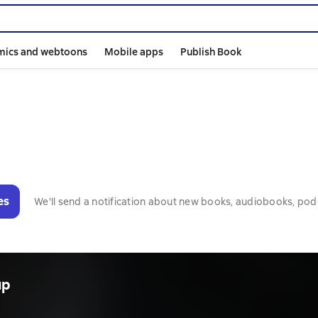
mics and webtoons
Mobile apps
Publish Book
es
We'll send a notification about new books, audiobooks, pod
ир