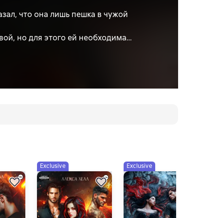
зал, что она лишь пешка в чужой
вой, но для этого ей необходима
чти ничего общего, но они нужны друг
 Чем грозит их временный союз?
Exclusive
Exclusive
E