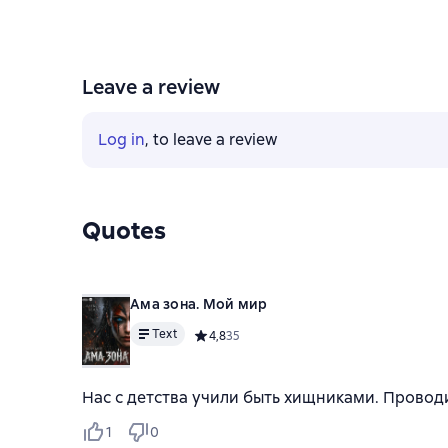
Leave a review
Log in
, to leave a review
Quotes
Ама зона. Мой мир
Text
Средний рейтинг 4,8 на основе 35 оценок
4,8
35
Нас с детства учили быть хищниками. Проводил
1
0