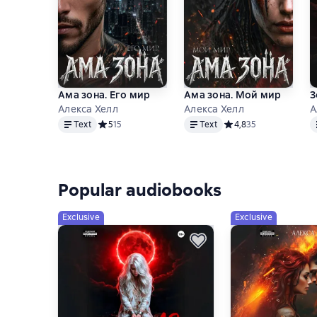
Ама зона. Его мир
Ама зона. Мой мир
З
Алекса Хелл
Алекса Хелл
А
Text
Text
T
Text
Средний рейтинг 5 на основе 15 оценок
5
15
Text
Средний рейтинг 4,8 
4,8
35
Popular audiobooks
Exclusive
Exclusive