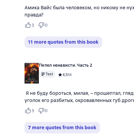
Амика Вайс была человеком, но никому не ну
правда?
3
0
11 more quotes from this book
Пепел ненависти. Часть 2
Text
Средний рейтинг 4,5 на основе 66 оценок
4,5
66
Я не буду бороться, милая, – прошептал, глядя
уголок его разбитых, окровавленных губ дрогн
3
0
7 more quotes from this book