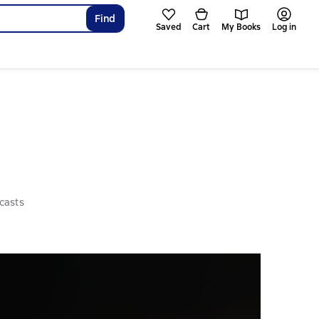
Find
Saved
Cart
My Books
Log in
casts