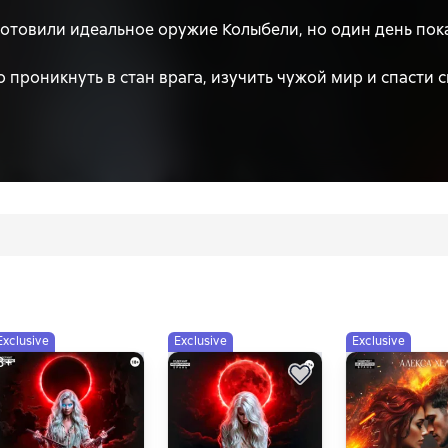
готовили идеальное оружие Колыбели, но один день пока
 проникнуть в стан врага, изучить чужой мир и спасти с
ый в боли, а он Слепец с другого острова. У них нет по
а лжеца. Два жаждущих спасения своих миров человека.
и.
Exclusive
Exclusive
Exclusive
8+