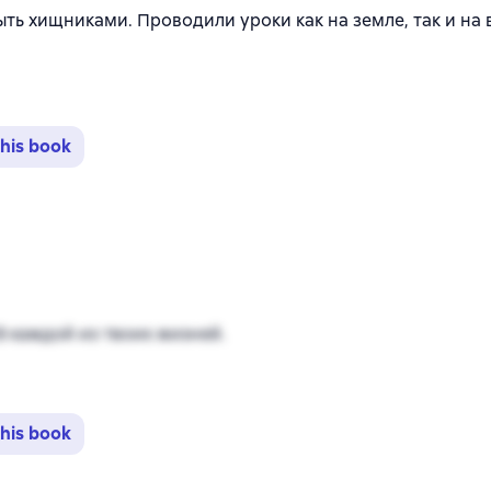
ыть хищниками. Проводили уроки как на земле, так и на
his book
йтинг 4,5 на основе 28 оценок
В каждой из твоих жизней.
his book