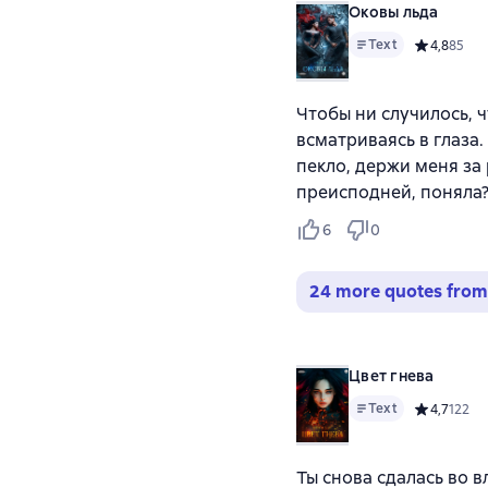
Оковы льда
Text
Средний ре
4,8
85
Чтобы ни случилось, ч
всматриваясь в глаза.
пекло, держи меня за 
преисподней, поняла? 
6
0
24 more quotes from
Цвет гнева
Text
Средний ре
4,7
122
Ты снова сдалась во вл