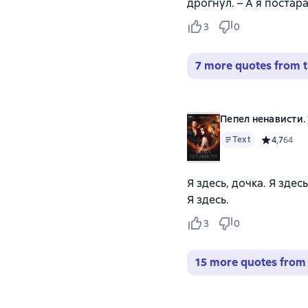
дрогнул. – А я постар
3
0
7 more quotes from t
Пепел ненависти. 
Text
Средний ре
4,7
64
Я здесь, дочка. Я здес
Я здесь.
3
0
15 more quotes from 