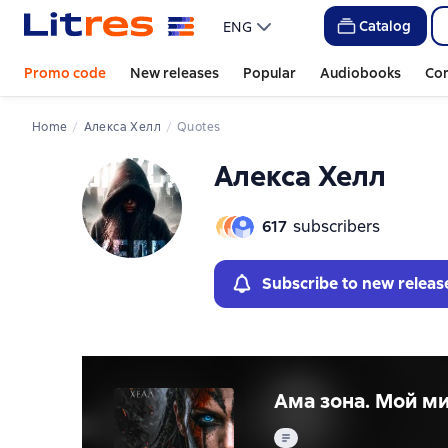
Catalog
ENG
Promo code
New releases
Popular
Audiobooks
Co
Home
Алекса Хелл
Quotes
Алекса Хелл
617
subscribers
Subscribe to new releas
Ама зона. Мой м
Text