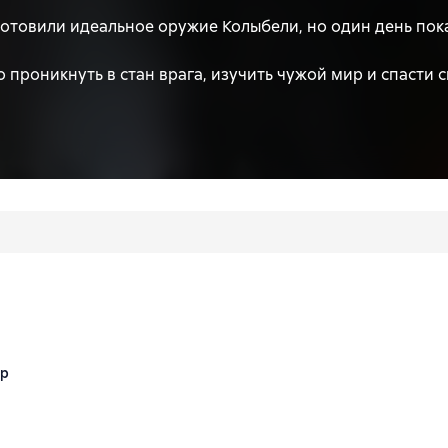
готовили идеальное оружие Колыбели, но один день пока
 проникнуть в стан врага, изучить чужой мир и спасти с
ый в боли, а он Слепец с другого острова. У них нет по
а лжеца. Два жаждущих спасения своих миров человека.
и.
ир
йтинг 4,8 на основе 35 оценок