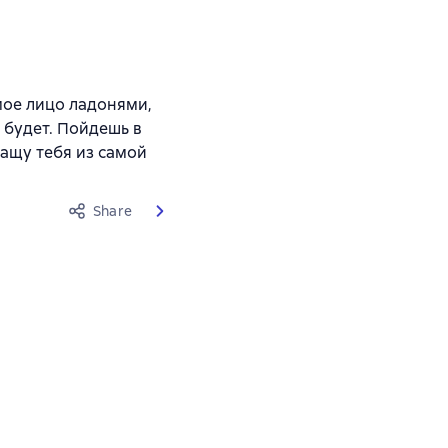
 мое лицо ладонями,
е будет. Пойдешь в
тащу тебя из самой
Share