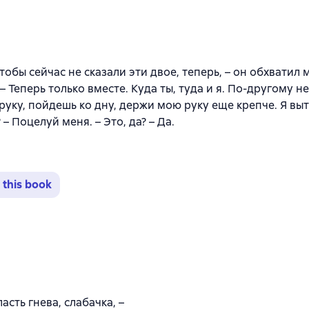
йтинг 4,8 на основе 85 оценок
тобы сейчас не сказали эти двое, теперь, – он обхватил
 – Теперь только вместе. Куда ты, туда и я. По-другому н
руку, пойдешь ко дну, держи мою руку еще крепче. Я вы
– Поцелуй меня. – Это, да? – Да.
 this book
йтинг 4,7 на основе 122 оценок
асть гнева, слабачка, –