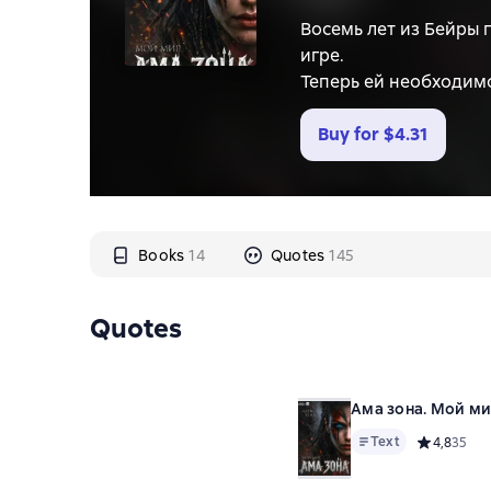
Восемь лет из Бейры 
игре.
Теперь ей необходимо
помощь врага.
Она клинок, заколенн
Buy for
$4.31
другу. Два воина. Дв
Первая часть трилоги
Books
14
Quotes
145
Quotes
Ама зона. Мой м
Text
Средний ре
4,8
35