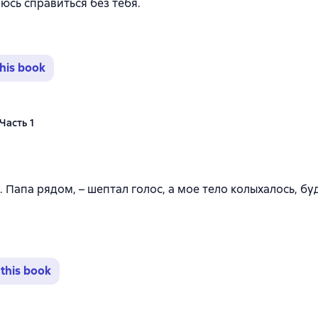
аюсь справиться без тебя.
his book
Часть 1
йтинг 4,7 на основе 64 оценок
ь. Папа рядом, – шептал голос, а мое тело колыхалось, бу
this book