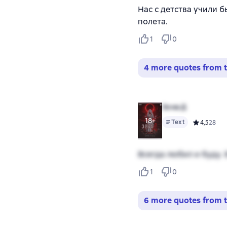
Нас с детства учили б
полета.
1
0
4 more quotes from t
Зона Д
18+
Text
Средний ре
4,5
28
Всегда любил и буду. 
1
0
6 more quotes from t