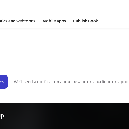
mics and webtoons
Mobile apps
Publish Book
es
We'll send a notification about new books, audiobooks, pod
ир