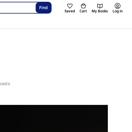
Find
Saved
Cart
My Books
Log in
casts