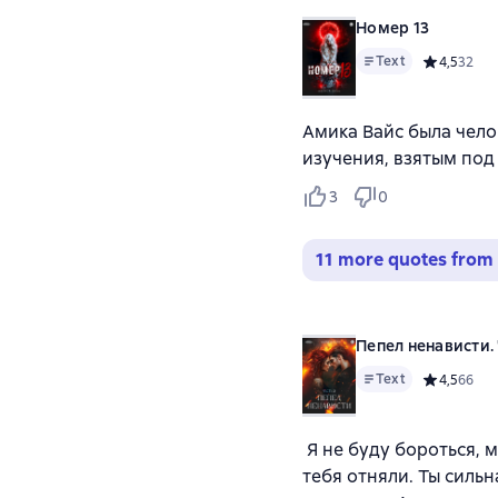
Номер 13
Text
Средний ре
4,5
32
Амика Вайс была чело
изучения, взятым под
3
0
11 more quotes from 
Пепел ненависти. 
Text
Средний ре
4,5
66
Я не буду бороться, м
тебя отняли. Ты сильн