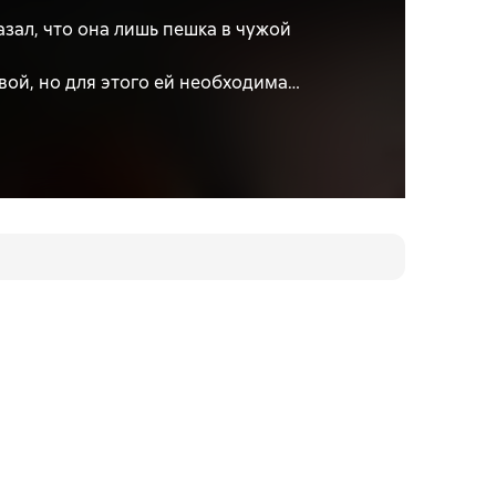
зал, что она лишь пешка в чужой
вой, но для этого ей необходима
чти ничего общего, но они нужны друг
 Чем грозит их временный союз?