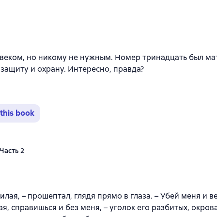
йтинг 4,5 на основе 32 оценок
веком, но никому не нужным. Номер тринадцать был м
 защиту и охрану. Интересно, правда?
this book
Часть 2
йтинг 4,5 на основе 66 оценок
илая, – прошептал, глядя прямо в глаза. – Убей меня и ве
ая, справишься и без меня, – уголок его разбитых, окро