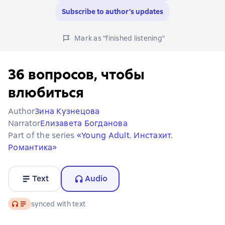
Subscribe to author’s updates
Mark as "finished listening"
36 вопросов, чтобы
влюбиться
Author
Зина Кузнецова
Narrator
Елизавета Богданова
Part of the series
«Young Adult. Инстахит.
Романтика»
Text
Audio
Audio
synced with text