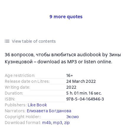
9 more quotes
View table of contents
36 вопросов, чтобы влюбиться audiobook by Зины
Кузнецовой – download as MP3 or listen online.
Age restriction
:
16+
Release date on Litres
:
24 March 2022
Writing date
:
2022
Duration
:
5 h. 01 min. 16 sec.
ISBN
:
978-5-04-164946-3
Publishers
:
Like Book
Narrators
:
Елизавета Богданова
Copyright Holder:
:
Эксмо
Download format
:
m4b
, 
mp3
, 
zip