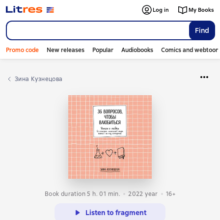
Log in
My Books
Find
Promo code
New releases
Popular
Audiobooks
Comics and webtoon
Зина Кузнецова
Book duration 5 h. 01 min.
2022
year
16+
Listen to fragment