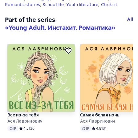
Romantic stories
,
School life
,
Youth literature
,
Сhick-lit
Part of the series
All
«
Young Adult. Инстахит. Романтика
»
Все из-за тебя
Самая белая ночь
Ася Лавринович
Ася Лавринович
Audio
Audio
Средний рейтинг 4,5 на основе 126 оценок
4,5
126
Средний рейтинг 4,8 на о
4,8
131