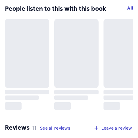
People listen to this with this book
All
Reviews
,
11 reviews
11
See all reviews
Leave a review