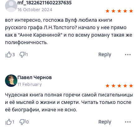
mf_18226211602237635
16 October 2024
вот интересно, госпожа Вулф любила книги
русского графа Л.Н.Толстого? начало у нее прямо
как в "Анне Карениной" и по всему роману такая же
полифоничность.
Reply
3
1
Павел Чернов
11 February
Чудесная книга полная горечи самой писательницы
и её мыслей о жизни и смерти. Читать только после
её биографии, иначе не ясно.
Reply
1
0