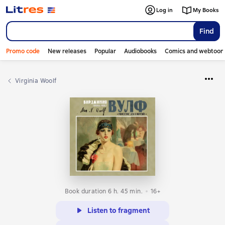
Log in
My Books
Find
Promo code
New releases
Popular
Audiobooks
Comics and webtoon
Virginia Woolf
Book duration 6 h. 45 min.
16+
Listen to fragment