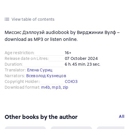
View table of contents
Миссис Дэллоуэй audiobook by Вирджинии Вулф –
download as MP3 or listen online.
Age restriction
:
16+
Release date on Litres
:
07 October 2024
Duration
:
6 h. 45 min. 23 sec.
Translator
:
Елена Суриц
Narrators
:
Всеволод Кузнецов
Copyright Holder:
:
СОЮЗ
Download format
:
m4b
, 
mp3
, 
zip
Other books by the author
All