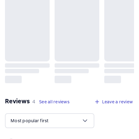
Reviews
,
4 reviews
4
See all reviews
Leave a review
Most popular first