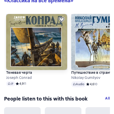
«
Классика на все времена
»
Теневая черта
Путешествие в страну 
Joseph Conrad
Nikolay Gumilyov
Audio
Audio
Средний рейтинг 4,9 на основе 11 оценок
4,9
11
Audio
Средний рейтинг 4
4,6
10
People listen to this with this book
All