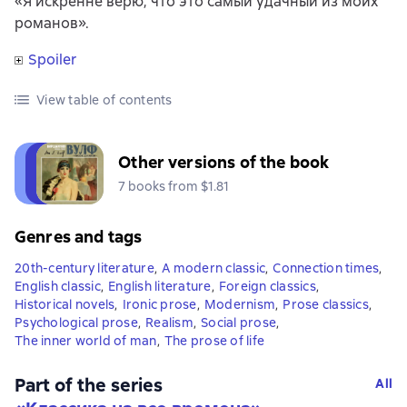
«Я искренне верю, что это самый удачный из моих
романов».
Spoiler
View table of contents
Other versions of the book
7 books from $1.81
Genres and tags
20th-century literature
,
A modern classic
,
Connection times
,
English classic
,
English literature
,
Foreign classics
,
Historical novels
,
Ironic prose
,
Modernism
,
Prose classics
,
Psychological prose
,
Realism
,
Social prose
,
The inner world of man
,
The prose of life
Part of the series
All