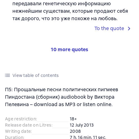
передавали генетическую информацию
нежнейшим существам, которые продают себя
так дорого, что это уже похоже на любовь.
To the quote
10 more quotes
View table of contents
П5: Прощальные песни политических пигмеев
Пиндостана (сборник) audiobook by Виктора
Пелевина – download as MP3 or listen online.
Age restriction
:
18+
Release date on Litres
:
12 July 2013
Writing date
:
2008
Duration
:
7 h. 16 min. 11 sec.