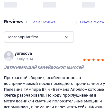
Reviews
,
11 reviews
11
See all reviews
Leave a review
Most popular first
lyurasova
30 July 2014
Затягивающий калейдоскоп мыслей
Прекрасный сборник, особенно хорошо
воспринимаемый после последнего прочитанного у
Пелевина «Ампира В» и «Бетмана Аполло» которые
слегка разочаровали. По ходу прослушивания в
мозгу возникли смутные положительные эмоции и
вспомнились, и поманили перечитать себя, «Жизнь