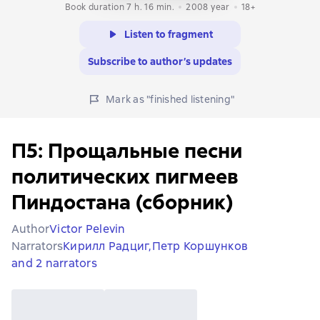
Book duration 7 h. 16 min.
2008
year
18+
Listen to fragment
Subscribe to author’s updates
Mark as "finished listening"
П5: Прощальные песни
политических пигмеев
Пиндостана (сборник)
Author
Victor Pelevin
Narrators
Кирилл Радциг,
Петр Коршунков
and 2 narrators