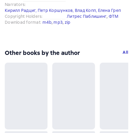
Narrators
:
Кирилл Радциг
,
Петр Коршунков
,
Влад Копп
,
Елена Греп
Copyright Holders
:
Литрес Паблишинг
, 
ФТМ
Download format
:
m4b
, 
mp3
, 
zip
Other books by the author
All