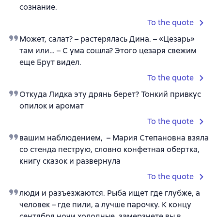
сознание.
To the quote
Может, салат? – растерялась Дина. – «Цезарь»
там или… – С ума сошла? Этого цезаря свежим
еще Брут видел.
To the quote
Откуда Лидка эту дрянь берет? Тонкий привкус
опилок и аромат
To the quote
вашим наблюдением, – Мария Степановна взяла
со стенда пеструю, словно конфетная обертка,
книгу сказок и развернула
To the quote
люди и разъезжаются. Рыба ищет где глубже, а
человек – где пили, а лучше парочку. К концу
сентября ночи холодные, замерзнете вы в