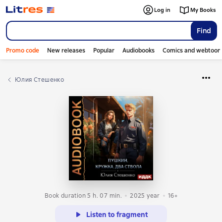
Log in
My Books
Find
Promo code
New releases
Popular
Audiobooks
Comics and webtoon
Юлия Стешенко
Book duration 5 h. 07 min.
2025
year
16+
Listen to fragment