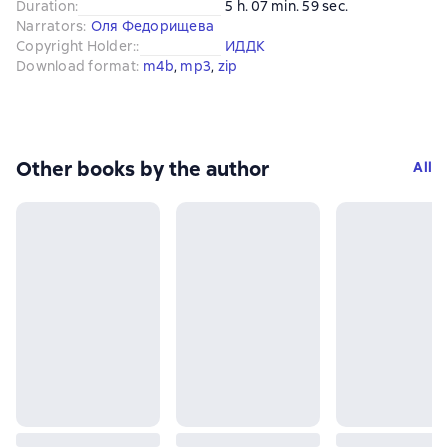
Duration
:
5 h. 07 min. 59 sec.
Narrators
:
Оля Федорищева
Copyright Holder:
:
ИДДК
Download format
:
m4b
, 
mp3
, 
zip
Other books by the author
All