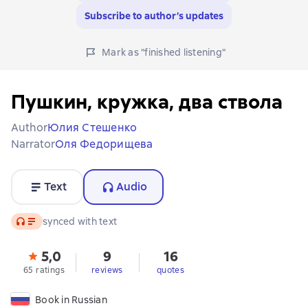
Subscribe to author’s updates
Mark as "finished listening"
Пушкин, кружка, два ствола
Author
Юлия Стешенко
Narrator
Оля Федорищева
Text
Audio
Audio
synced with text
5,0
9
16
65 ratings
reviews
quotes
Book in Russian