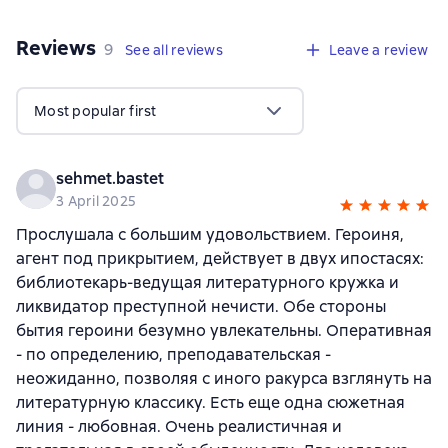
Reviews
,
9 reviews
9
See all reviews
Leave a review
Most popular first
sehmet.bastet
3 April 2025
Прослушала с большим удовольствием. Героиня,
агент под прикрытием, действует в двух ипостасях:
библиотекарь-ведущая литературного кружка и
ликвидатор преступной нечисти. Обе стороны
бытия героини безумно увлекательны. Оперативная
- по определению, преподавательская -
неожиданно, позволяя с иного ракурса взглянуть на
литературную классику. Есть еще одна сюжетная
линия - любовная. Очень реалистичная и