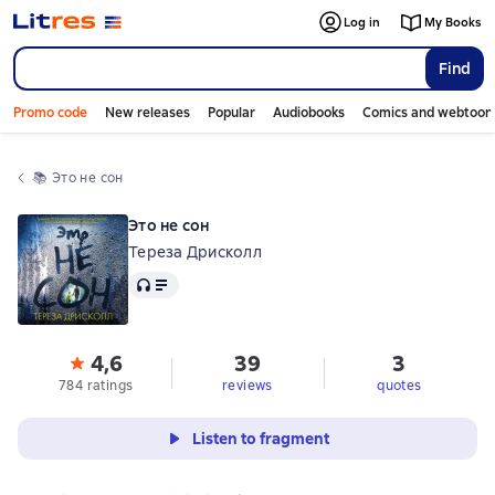
Log in
My Books
Find
Promo code
New releases
Popular
Audiobooks
Comics and webtoon
📚 
Это не сон
Это не сон
Тереза Дрисколл
Audio
4,6
39
3
784 ratings
reviews
quotes
Listen to fragment