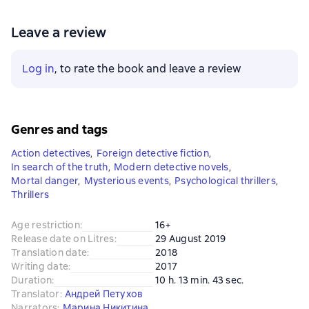
Leave a review
Log in
, to rate the book and leave a review
Genres and tags
Action detectives
,
Foreign detective fiction
,
In search of the truth
,
Modern detective novels
,
Mortal danger
,
Mysterious events
,
Psychological thrillers
,
Thrillers
Age restriction
:
16+
Release date on Litres
:
29 August 2019
Translation date
:
2018
Writing date
:
2017
Duration
:
10 h. 13 min. 43 sec.
Translator
:
Андрей Петухов
Narrators
:
Марина Никитина