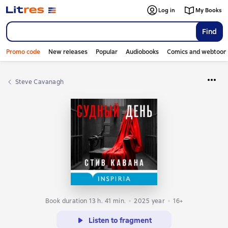
Log in
My Books
Find
Promo code
New releases
Popular
Audiobooks
Comics and webtoon
Steve Cavanagh
Book duration 13 h. 41 min.
2025
year
16+
Listen to fragment