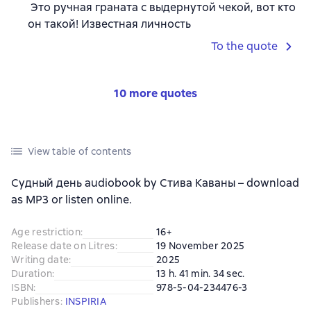
Это ручная граната с выдернутой чекой, вот кто
он такой! Известная личность
To the quote
10 more quotes
View table of contents
Судный день audiobook by Стива Каваны – download
as MP3 or listen online.
Age restriction
:
16+
Release date on Litres
:
19 November 2025
Writing date
:
2025
Duration
:
13 h. 41 min. 34 sec.
ISBN
:
978-5-04-234476-3
Publishers
:
INSPIRIA