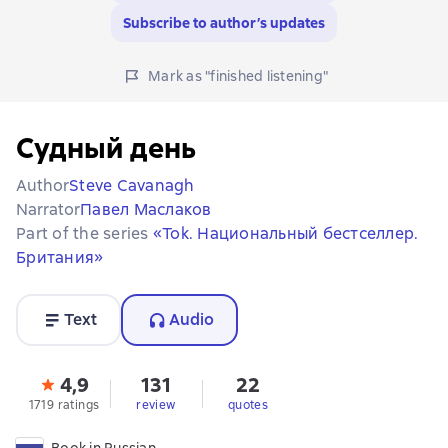
Subscribe to author’s updates
Mark as "finished listening"
Судный день
Author
Steve Cavanagh
Narrator
Павел Маслаков
Part of the series
«Tok. Национальный бестселлер.
Британия»
Text
Audio
4,9
131
22
1719 ratings
review
quotes