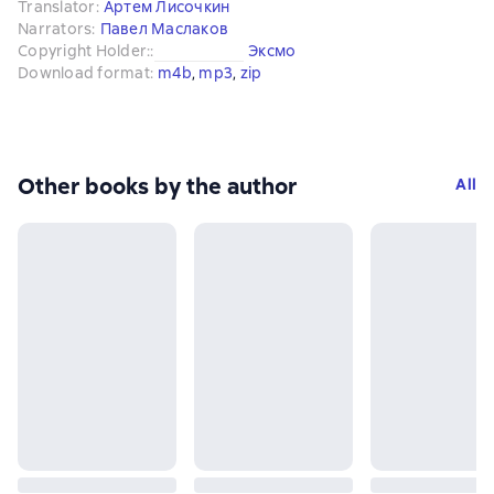
Translator
:
Артем Лисочкин
Narrators
:
Павел Маслаков
Copyright Holder:
:
Эксмо
Download format
:
m4b
, 
mp3
, 
zip
Other books by the author
All