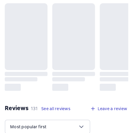
Reviews
,
131 reviews
131
See all reviews
Leave a review
Most popular first