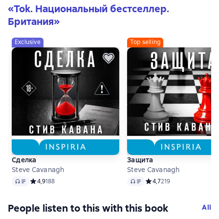
«
Tok. Национальный бестселлер.
Британия
»
Exclusive
Top selling
Сделка
Защита
Steve Cavanagh
Steve Cavanagh
Audio
Audio
Средний рейтинг 4,9 на основе 188 оценок
4,9
188
Средний рейтинг 4,7 на 
4,7
219
People listen to this with this book
All