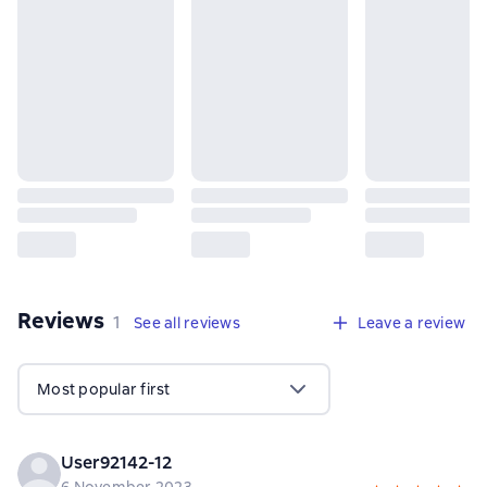
Reviews
,
1 review
1
See all reviews
Leave a review
Most popular first
User92142-12