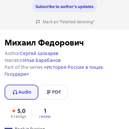
Subscribe to author’s updates
Mark as "finished listening"
Михаил Федорович
Author
Сергей Шокарев
Narrator
Илья Барабанов
Part of the series
«История России в лицах.
Государи»
Audio
PDF
5,0
1
6 ratings
review