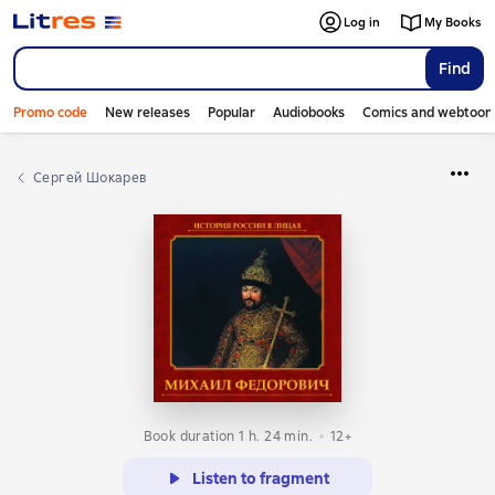
Log in
My Books
Find
Promo code
New releases
Popular
Audiobooks
Comics and webtoon
Сергей Шокарев
Book duration 1 h. 24 min.
12+
Listen to fragment