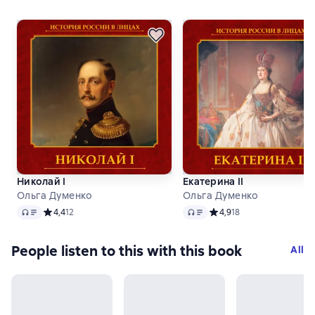
Николай I
Екатерина II
Ольга Думенко
Ольга Думенко
Audio
Audio
Средний рейтинг 4,4 на основе 12 оценок
4,4
12
Средний рейтинг 4,9 на о
4,9
18
People listen to this with this book
All