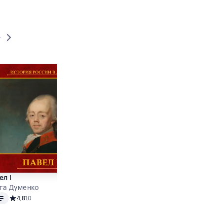
»
ел I
Петр I
га Думенко
А. В. Репников
o
Audio
енок
Средний рейтинг 4,8 на основе 10 оценок
4,8
10
Средний рейтинг 5 на основе 1
5
1