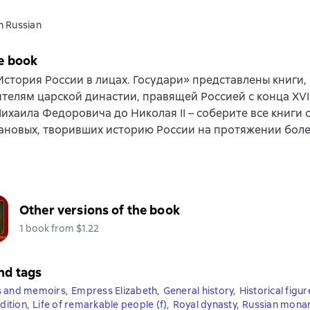
n Russian
e book
История России в лицах. Государи» представлены книги
телям царской династии, правящей Россией с конца XVI
Михаила Федоровича до Николая II – соберите все книги 
новых, творивших историю России на протяжении более
Other versions of the book
1 book from $1.22
nd tags
s and memoirs
,
Empress Elizabeth
,
General history
,
Historical figur
edition
,
Life of remarkable people (f)
,
Royal dynasty
,
Russian mona