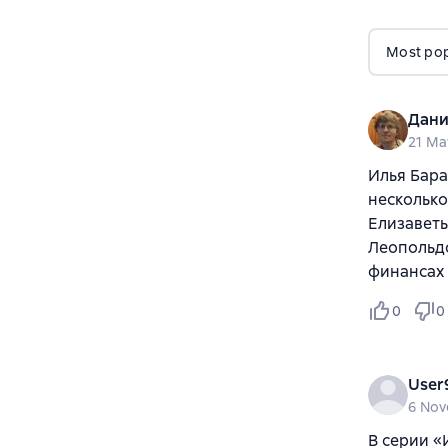
Most popu
Дани
21 Ma
Илья Бара
несколько
Елизаветы
Леопольдо
финансах 
0
0
User
6 No
В серии «