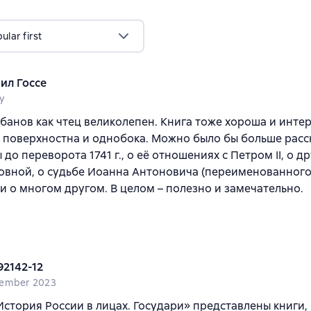
lar first
ил Госсе
y
банов как чтец великолепен. Книга тоже хороша и интер
 поверхностна и однобока. Можно было бы больше расс
 до переворота 1741 г., о её отношениях с Петром II, о 
вной, о судьбе Иоанна Антоновича (переименованного 
и о многом другом. В целом – полезно и замечательно.
92142-12
vember 2023
История России в лицах. Государи» представлены книги