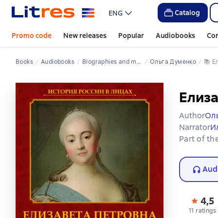
Catalog
ENG
Promo code
New releases
Popular
Audiobooks
Co
Books
Audiobooks
Biographies and memoirs
Ольга Думенко
📚 
Елиза
Author
Ол
Narrator
И
Part of th
Aud
4,5
11 ratings