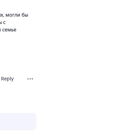
х, могли бы
ы с
й семье
Reply