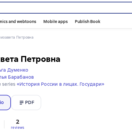
mics and webtoons
Mobile apps
Publish Book
Елизавета Петровна
вета Петровна
ьга Думенко
лья Барабанов
e series
«История России в лицах. Государи»
io
PDF
2
reviews