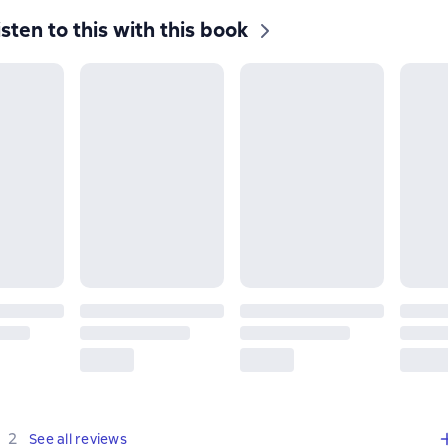
isten to this with this book
,
2 reviews
2
See all reviews