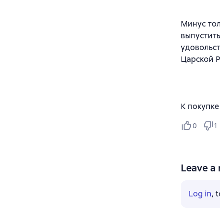
Минус тол
выпустить
удовольст
Царской Р
К покупке
0
1
Leave a 
Log in
, 