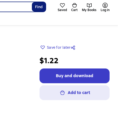
Find
Saved
Cart
My Books
Log in
Save for later
$1.22
Buy and download
Add to cart