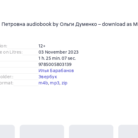
 Петровна audiobook by Ольги Думенко – download as MP3
ion
:
12+
e on Litres
:
03 November 2023
1 h. 25 min. 07 sec.
9785005803139
Илья Барабанов
older:
:
Эвербук
ormat
:
m4b
, 
mp3
, 
zip