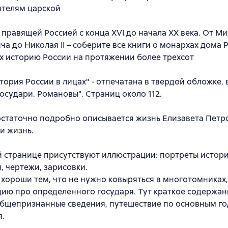
ителям царской
 правящей Россией с конца XVI до начала XX века. От М
а до Николая II – соберите все книги о монархах дома 
 историю России на протяжении более трехсот
тория России в лицах" - отпечатана в твердой обложке, 
государи. Романовы". Страниц около 112.
остаточно подробно описывается жизнь Елизавета Петро
 и жизнь.
 странице присутствуют иллюстрации: портреты истор
, чертежи, зарисовки.
 хороши тем, что не нужно ковыряться в многотомниках,
ю про определенного государя. Тут краткое содержани
Общепризнанные сведения, путешествие по основным го
я.