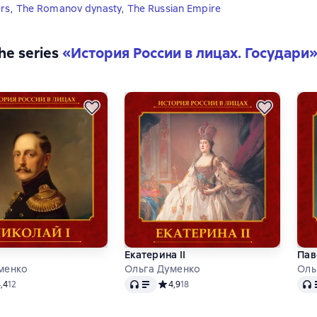
ers
,
The Romanov dynasty
,
The Russian Empire
the series
«
История России в лицах. Государи
I
Екатерина II
Пав
менко
Ольга Думенко
Оль
Audio
Audi
дний рейтинг 4,4 на основе 12 оценок
,4
12
Средний рейтинг 4,9 на основе 18 оц
4,9
18