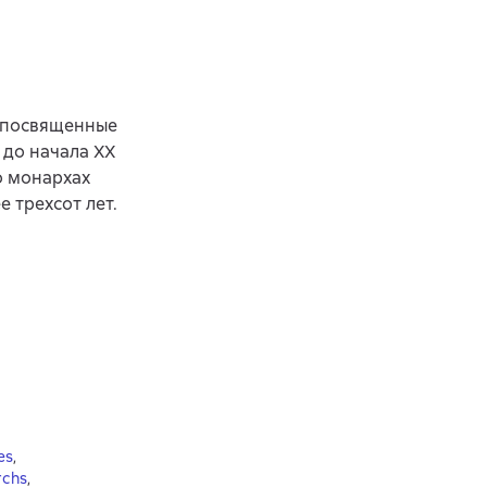
, посвященные
 до начала XX
о монархах
 трехсот лет.
es
,
rchs
,