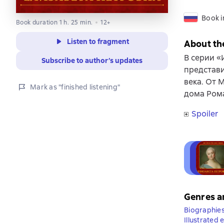
Book i
Book duration 1 h. 25 min.
12+
Listen to fragment
About th
В серии «
Subscribe to author’s updates
представи
века. От 
Mark as "finished listening"
дома Рома
Spoiler
Genres a
Biographie
Illustrated 