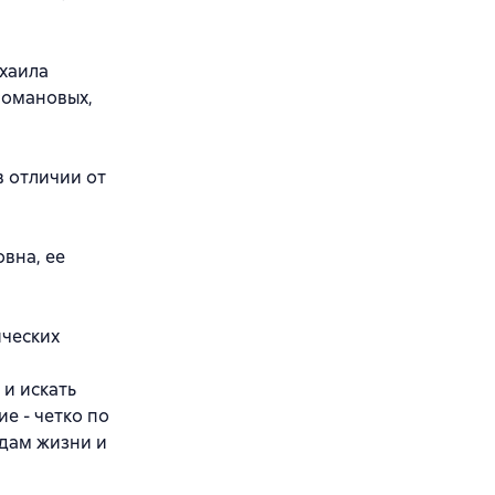
ихаила
Романовых,
в отличии от
вна, ее
ических
 и искать
е - четко по
дам жизни и