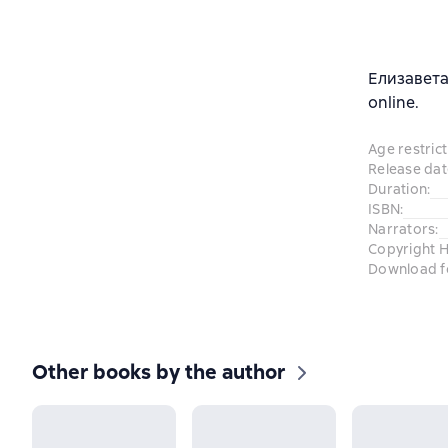
Елизавета
online.
Age restrict
Release dat
Duration
:
ISBN
:
Narrators
:
Copyright H
Download f
Other books by the author