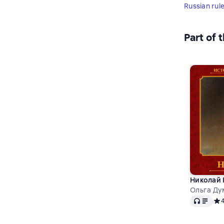
Russian rul
Part of 
Николай 
Ольга Ду
Audio
Сре
4