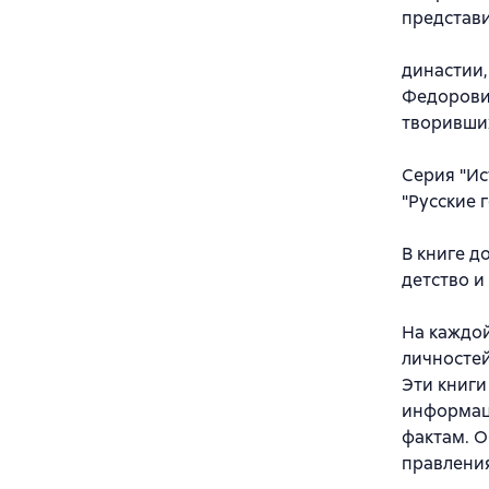
представ
династии,
Федорович
творивших
Серия "Ис
"Русские 
В книге д
детство и
На каждой
личностей
Эти книги
информаци
фактам. 
правлени