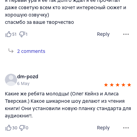
я первый ура я её так долго ждал я её прочитал
даже советую всем кто хочет интересный сюжет и
хорошую озвучку)
спасмбо за ваше творчество
Reply
51
1
2 comments
dm-pozd
6 May
Какие же ребята молодцы! (Олег Кейнз и Алиса
Тверская.) Какое шикарное шоу делают из чтения
книги! Они установили новую планку стандарта для
аудиокниг!.
Reply
30
0