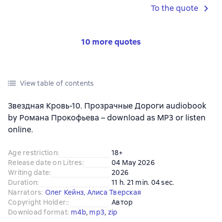
To the quote
10 more quotes
View table of contents
Звездная Кровь-10. Прозрачные Дороги audiobook
by Романа Прокофьева – download as MP3 or listen
online.
Age restriction
:
18+
Release date on Litres
:
04 May 2026
Writing date
:
2026
Duration
:
11 h. 21 min. 04 sec.
Narrators
:
Олег Кейнз
,
Алиса Тверская
Copyright Holder:
:
Автор
Download format
:
m4b
, 
mp3
, 
zip