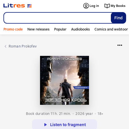
Log in
My Books
Find
Promo code
New releases
Popular
Audiobooks
Comics and webtoon
Roman Prokofev
Book duration 11 h. 21 min.
2026
year
18+
Listen to fragment