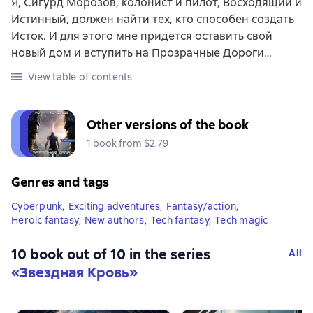
Я, Сигурд Морозов, колонист и пилот, Восходящий и
Истинный, должен найти тех, кто способен создать
Исток. И для этого мне придется оставить свой
новый дом и вступить на Прозрачные Дороги…
View table of contents
Other versions of the book
1 book from $2.79
Genres and tags
Cyberpunk
,
Exciting adventures
,
Fantasy/action
,
Heroic fantasy
,
New authors
,
Tech fantasy
,
Tech magic
10 book out of 10 in the series
All
«Звездная Кровь»