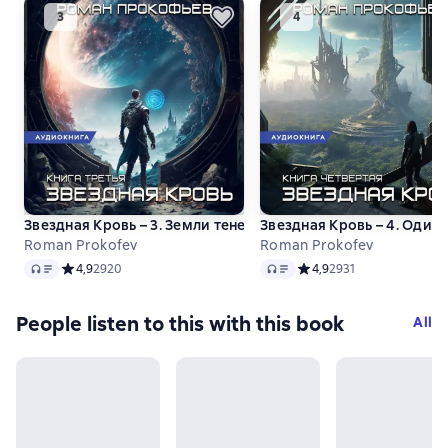
Звездная Кровь – 3. Земли теней
Звездная Кровь – 4. Одис
Roman Prokofev
Roman Prokofev
Audio
Audio
Средний рейтинг 4,9 на основе 2920 оценок
4,9
2920
Средний рейтинг 4,9 на 
4,9
2931
People listen to this with this book
All