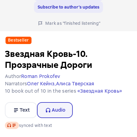
Subscribe to author’s updates
Mark as "finished listening"
Bestseller
Звездная Кровь-10.
Прозрачные Дороги
Author
Roman Prokofev
Narrators
Олег Кейнз,
Алиса Тверская
10 book out of 10 in the series
«Звездная Кровь»
Text
Audio
Audio
synced with text