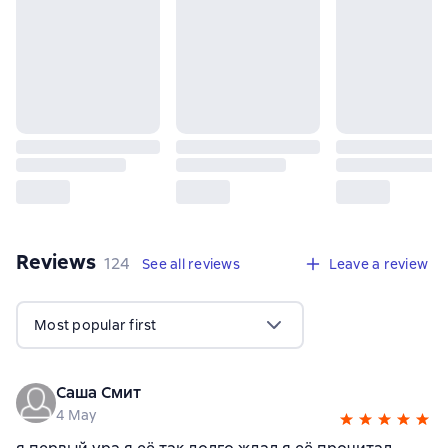
Reviews
,
124 reviews
124
See all reviews
Leave a review
Most popular first
Саша Смит
4 May