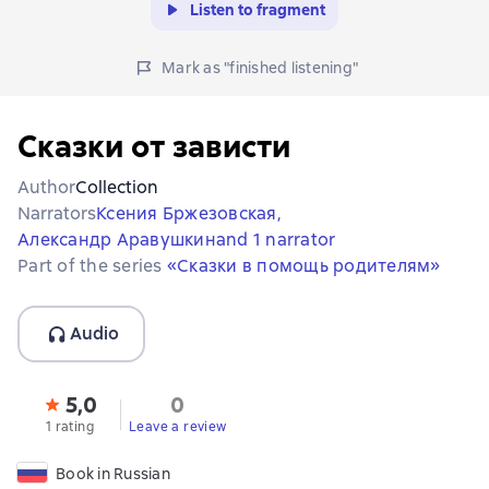
Listen to fragment
Mark as "finished listening"
Сказки от зависти
Author
Collection
Narrators
Ксения Бржезовская,
Александр Аравушкин
and 1 narrator
Part of the series
«Сказки в помощь родителям»
Audio
5,0
0
1 rating
Leave a review
Book in Russian