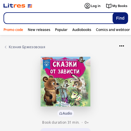
Log in
My Books
Find
Promo code
New releases
Popular
Audiobooks
Comics and webtoon
Ксения Бржезовская
Audio
Book duration 31 min.
0+