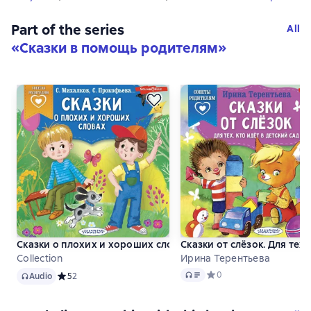
Part of the series
All
«
Сказки в помощь родителям
»
Сказки о плохих и хороших словах
Сказки от слёзок. Для тех,
Collection
Ирина Терентьева
Audio
Audio
Средний рейтинг 0 на ос
0
Audio
Средний рейтинг 5 на основе 2 оценок
5
2