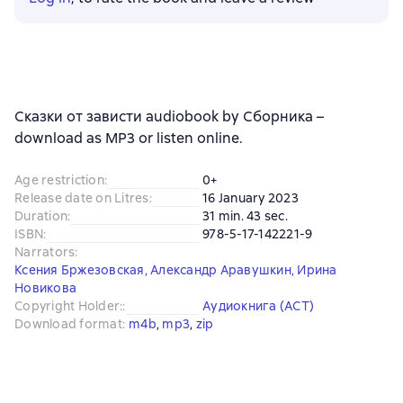
Сказки от зависти audiobook by Сборника –
download as MP3 or listen online.
Age restriction
:
0+
Release date on Litres
:
16 January 2023
Duration
:
31 min. 43 sec.
ISBN
:
978-5-17-142221-9
Narrators
:
Ксения Бржезовская
,
Александр Аравушкин
,
Ирина
Новикова
Copyright Holder:
:
Аудиокнига (АСТ)
Download format
:
m4b
, 
mp3
, 
zip