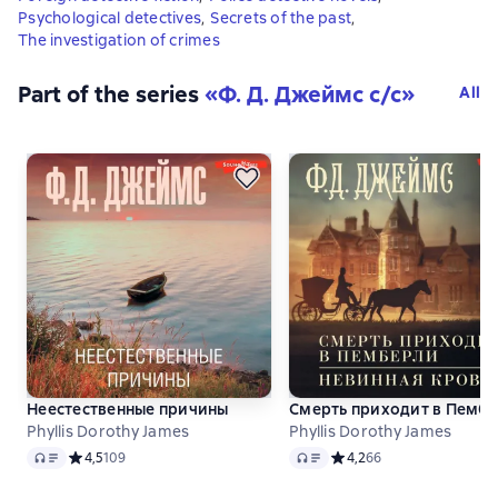
Psychological detectives
,
Secrets of the past
,
The investigation of crimes
Part of the series
«
Ф. Д. Джеймс с/с
»
All
Неестественные причины
Смерть приходит в Пембе
Phyllis Dorothy James
Phyllis Dorothy James
Audio
Audio
Средний рейтинг 4,5 на основе 109 оценок
4,5
109
Средний рейтинг 4,2 на 
4,2
66