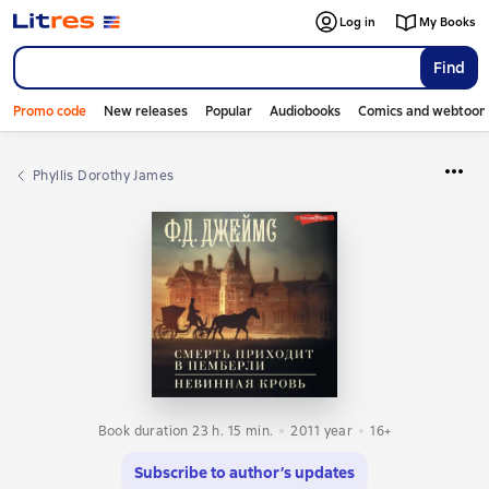
Log in
My Books
Find
Promo code
New releases
Popular
Audiobooks
Comics and webtoon
Phyllis Dorothy James
Book duration 23 h. 15 min.
2011
year
16+
Subscribe to author’s updates