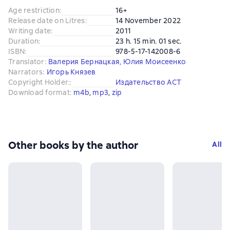
Age restriction
:
16+
Release date on Litres
:
14 November 2022
Writing date
:
2011
Duration
:
23 h. 15 min. 01 sec.
ISBN
:
978-5-17-142008-6
Translator
:
Валерия Бернацкая
,
Юлия Моисеенко
Narrators
:
Игорь Князев
Copyright Holder:
:
Издательство АСТ
Download format
:
m4b
, 
mp3
, 
zip
Other books by the author
All