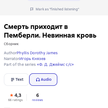
Mark as "finished listening"
Смерть приходит в
Пемберли. Невинная кровь
Сборник
Author
Phyllis Dorothy James
Narrator
Игорь Князев
Part of the series
«Ф. Д. Джеймс с/с»
Text
Audio
4,3
6
66 ratings
reviews