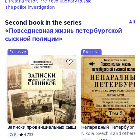
Litres: narrator
,
Pre-revolutionary Russia
,
The police investigation
Second book in the series
All
«
Повседневная жизнь петербургской
сыскной полиции
»
Exclusive
Exclusive
Записки провинциальных сыщиков
Непарадный Петербург в
Nikolai Svechin and others
Audio
Средний рейтинг 4,7 на основе 33 оценок
4,7
33