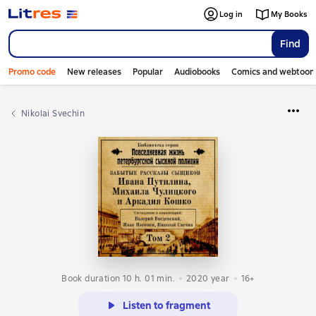
Log in
My Books
Find
Promo code
New releases
Popular
Audiobooks
Comics and webtoon
Nikolai Svechin
Book duration 10 h. 01 min.
2020
year
16+
Listen to fragment