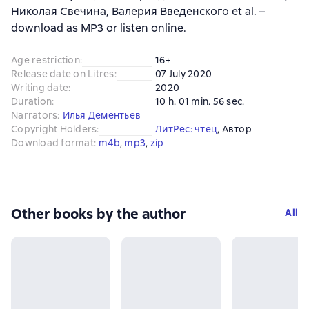
Николая Свечина, Валерия Введенского et al. –
download as MP3 or listen online.
Age restriction
:
16+
Release date on Litres
:
07 July 2020
Writing date
:
2020
Duration
:
10 h. 01 min. 56 sec.
Narrators
:
Илья Дементьев
Copyright Holders
:
ЛитРес: чтец
, 
Автор
Download format
:
m4b
, 
mp3
, 
zip
Other books by the author
All