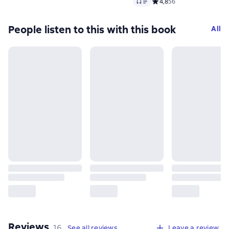
Audio
Средний рейтинг 4,8 на 
4,8
56
People listen to this with this book
All
Reviews
,
16 reviews
16
See all reviews
Leave a review