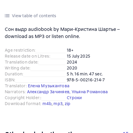
View table of contents
Сон выдр audiobook by Мари-Кристина Шартье –
download as MP3 or listen online.
Age restriction
:
18+
Release date on Litres
:
15 July 2025
Translation date
:
2024
Writing date
:
2020
Duration
:
5 h. 16 min. 47 sec.
ISBN
:
978-5-00216-214-7
Translator
:
Елена Музыкантова
Narrators
:
Александр Зачиняев
,
Ульяна Романова
Copyright Holder:
:
Строки
Download format
:
m4b
, 
mp3
, 
zip