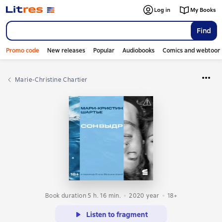
Log in
My Books
Find
Promo code
New releases
Popular
Audiobooks
Comics and webtoon
Marie-Christine Chartier
Book duration 5 h. 16 min.
2020
year
18+
Listen to fragment