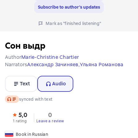
Subscribe to author’s updates
Mark as "finished listening"
Сон выдр
Author
Marie-Christine Chartier
Narrators
Александр Зачиняев,
Ульяна Романова
Text
Audio
Audio
synced with text
5,0
0
1 rating
Leave a review
Book in Russian