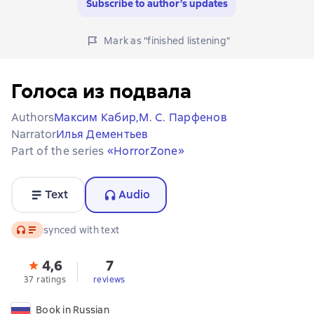
Subscribe to author’s updates
Mark as "finished listening"
Голоса из подвала
Authors
Максим Кабир,
М. С. Парфенов
Narrator
Илья Дементьев
Part of the series
«HorrorZone»
Text
Audio
Audio
synced with text
4,6
7
37 ratings
reviews
Book in Russian