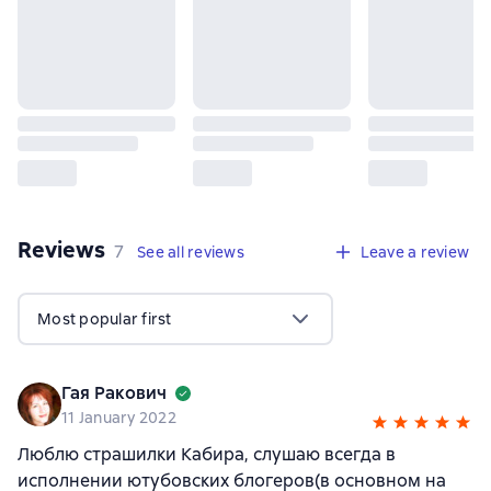
Reviews
,
7 reviews
7
See all reviews
Leave a review
Most popular first
Гая Ракович
11 January 2022
Люблю страшилки Кабира, слушаю всегда в
исполнении ютубовских блогеров(в основном на