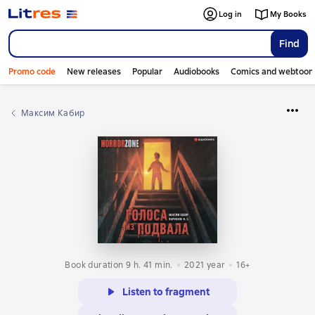
Log in
My Books
Find
Promo code
New releases
Popular
Audiobooks
Comics and webtoon
Максим Кабир
Book duration 9 h. 41 min.
2021
year
16+
Listen to fragment