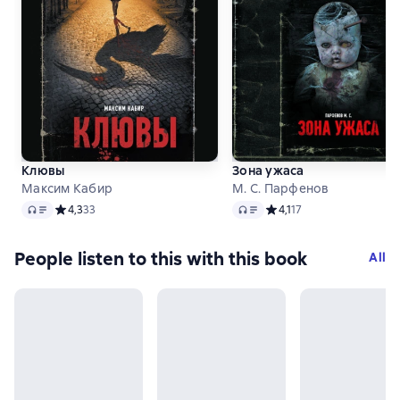
Клювы
Зона ужаса
Максим Кабир
М. С. Парфенов
Audio
Audio
Средний рейтинг 4,3 на основе 33 оценок
4,3
33
Средний рейтинг 4,1 на о
4,1
17
People listen to this with this book
All