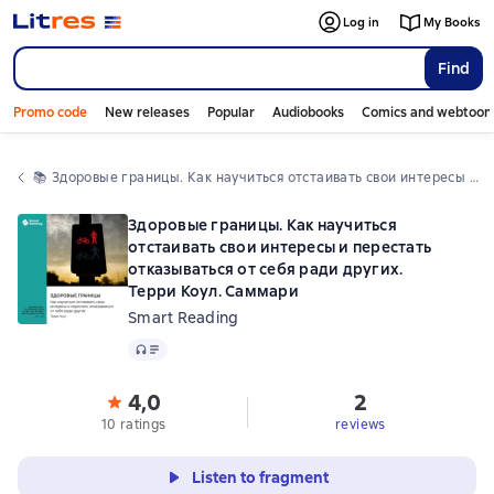
Log in
My Books
Find
Promo code
New releases
Popular
Audiobooks
Comics and webtoon
📚 
Здоровые границы. Как научиться отстаивать свои интересы и перестать отказываться от себя ради других. Терри Коул. Саммари
Здоровые границы. Как научиться
отстаивать свои интересы и перестать
отказываться от себя ради других.
Терри Коул. Саммари
Smart Reading
Audio
4,0
2
10 ratings
reviews
Listen to fragment