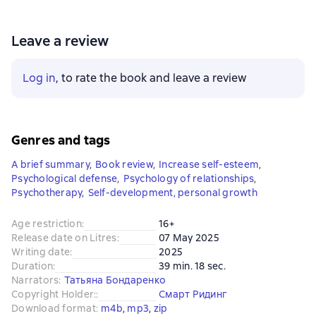
Leave a review
Log in
, to rate the book and leave a review
Genres and tags
A brief summary
,
Book review
,
Increase self-esteem
,
Psychological defense
,
Psychology of relationships
,
Psychotherapy
,
Self-development, personal growth
Age restriction
:
16+
Release date on Litres
:
07 May 2025
Writing date
:
2025
Duration
:
39 min. 18 sec.
Narrators
:
Татьяна Бондаренко
Copyright Holder:
:
Смарт Ридинг
Download format
:
m4b
, 
mp3
, 
zip