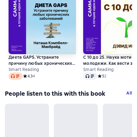
Диета GAPS. Устраните
С 10 до 25. Наука мотив
причину любых хронических
молодежи. Как вести за
заболеваний. Наташа
Smart Reading
новое поколение и обле
Smart Reading
Audio
Audio
Кэмпбелл-Макбрайд.
себе жизнь. Дэвид Игер.
Средний рейтинг 4,3 на основе 4 оценок
4,3
4
Средний рейтинг 5 на
5
2
Саммари
Саммари
People listen to this with this book
All