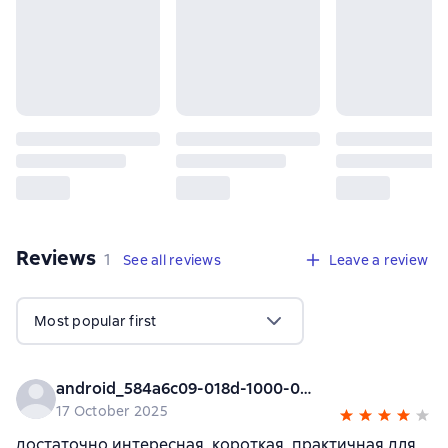
Reviews
,
1 review
1
See all reviews
Leave a review
Most popular first
android_584a6c09-018d-1000-0000-000000000000
17 October 2025
достаточно интересная, короткая, практичная для