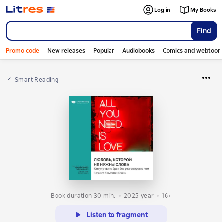
Log in
My Books
Find
Promo code
New releases
Popular
Audiobooks
Comics and webtoon
Smart Reading
Book duration 30 min.
2025
year
16+
Listen to fragment