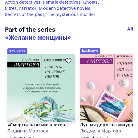
Action detectives
,
Female detectives
,
Ghosts
,
Litres: narrator
,
Modern detective novels
,
Secrets of the past
,
The mysterious murder
Part of the series
All
«
Желание женщины
»
Exclusive
Exclusive
«Смерть» на языке цветов
Лунная дорога в никуда
Людмила Мартова
Людмила Мартова
Audio
Audio