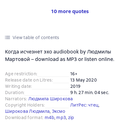
10 more quotes
View table of contents
Когда исчезнет эхо audiobook by Людмилы
Мартовой – download as MP3 or listen online.
Age restriction
:
16+
Release date on Litres
:
13 May 2020
Writing date
:
2019
Duration
:
9 h. 27 min. 04 sec.
Narrators
:
Людмила Широкова
Copyright Holders
:
ЛитРес: чтец
, 
Широкова Людмила
, 
Эксмо
Download format
:
m4b
, 
mp3
, 
zip