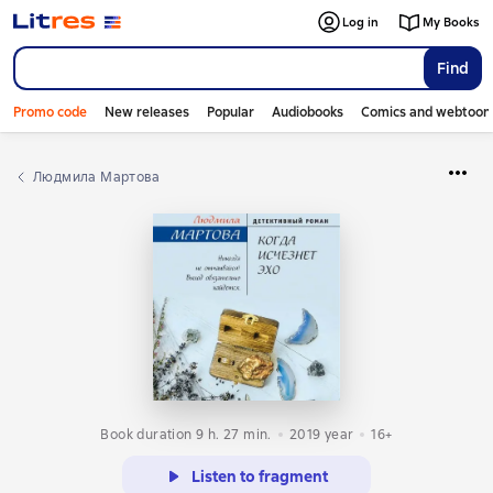
Log in
My Books
Find
Promo code
New releases
Popular
Audiobooks
Comics and webtoon
Людмила Мартова
Book duration 9 h. 27 min.
2019
year
16+
Listen to fragment