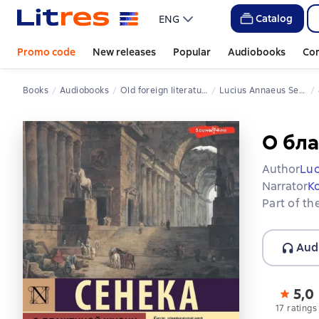
Catalog
ENG
Promo code
New releases
Popular
Audiobooks
Co
Books
Audiobooks
Old foreign literature
Lucius Annaeus Seneca
О бл
Author
Luc
Narrator
К
Part of th
Aud
5,0
17 ratings