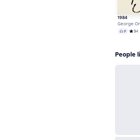
1984
George Or
Audio
Средн
3
4
People l