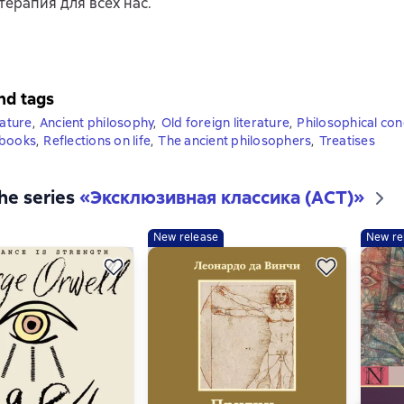
терапия для всех нас.
nd tags
rature
,
Ancient philosophy
,
Old foreign literature
,
Philosophical co
 books
,
Reflections on life
,
The ancient philosophers
,
Treatises
the series
«
Эксклюзивная классика (АСТ)
»
New release
New re