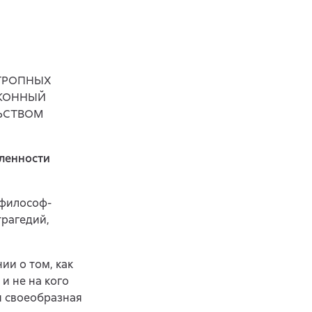
ОТРОПНЫХ
АКОННЫЙ
ЬСТВОМ
ленности
й философ-
трагедий,
ии о том, как
и не на кого
и своеобразная