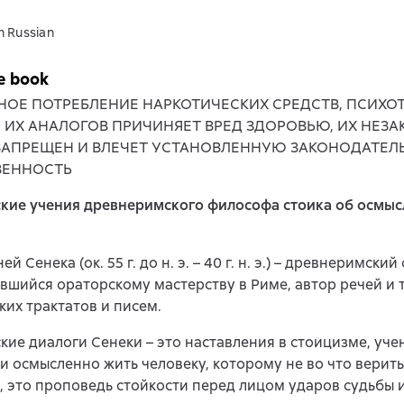
n Russian
e book
НОЕ ПОТРЕБЛЕНИЕ НАРКОТИЧЕСКИХ СРЕДСТВ, ПСИХ
, ИХ АНАЛОГОВ ПРИЧИНЯЕТ ВРЕД ЗДОРОВЬЮ, ИХ НЕЗ
ЗАПРЕЩЕН И ВЛЕЧЕТ УСТАНОВЛЕННУЮ ЗАКОНОДАТЕЛ
ВЕННОСТЬ
кие учения древнеримского философа стоика об осмыс
й Сенека (ок. 55 г. до н. э. – 40 г. н. э.) – древнеримски
ившийся ораторскому мастерству в Риме, автор речей и 
их трактатов и писем.
ие диалоги Сенеки – это наставления в стоицизме, учен
и осмысленно жить человеку, которому не во что верить 
, это проповедь стойкости перед лицом ударов судьбы 