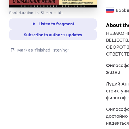
Book i
Book duration 1 h. 51 min.
16+
Listen to fragment
About th
НЕЗАКОН
Subscribe to author’s updates
ВЕЩЕСТВ
ОБОРОТ 
Mark as "finished listening"
ОТВЕТСТ
Философс
жизни
Луций Анне
стоик, уч
философск
Философск
достойно 
надеяться