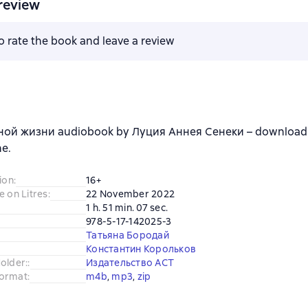
review
to rate the book and leave a review
ой жизни audiobook by Луция Аннея Сенеки – download 
ne.
ion
:
16+
e on Litres
:
22 November 2022
1 h. 51 min. 07 sec.
978-5-17-142025-3
Татьяна Бородай
Константин Корольков
older:
:
Издательство АСТ
ormat
:
m4b
, 
mp3
, 
zip