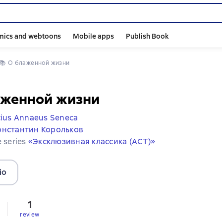
mics and webtoons
Mobile apps
Publish Book
📚 
О блаженной жизни
аженной жизни
ius Annaeus Seneca
онстантин Корольков
e series
«Эксклюзивная классика (АСТ)»
io
1
review