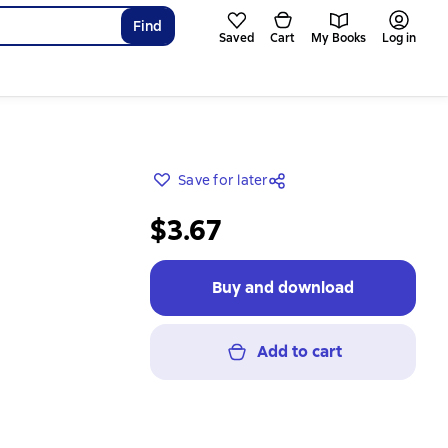
Find
Saved
Cart
My Books
Log in
Save for later
$3.67
Buy and download
Add to cart