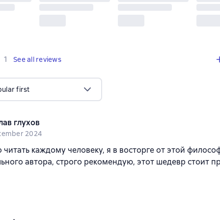
,
1 review
1
See all reviews
lar first
лав глухов
tember 2024
 читать каждому человеку, я в восторге от этой философ
ьного автора, строго рекомендую, этот шедевр стоит п