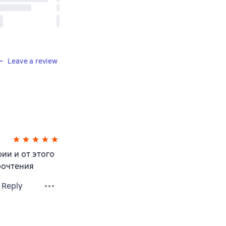
Leave a review
ии и от этого
рочтения
Reply