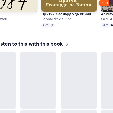
−50%
Притчи Леонардо да Винчи
Архети
well
Leonardo da Vinci
Carl G
Audio
Audio
ий рейтинг 3 на основе 4 оценок
Средний рейтинг 0 на основе 0 оценок
0
С
isten to this with this book