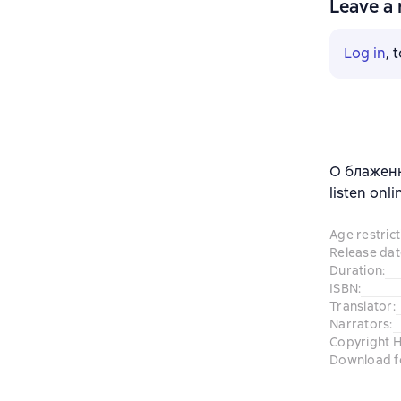
Leave a 
Log in
, 
О блаженн
listen onli
Age restrict
Release dat
Duration
:
ISBN
:
Translator
:
Narrators
:
Copyright H
Download f