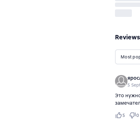
Reviews
Most popu
ярос
5 Sep
Это нужно
замечател
5
0