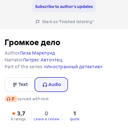
Subscribe to author’s updates
Mark as "finished listening"
Громкое дело
Author
Лиза Марклунд
Narrator
Литрес Авточтец
Part of the series
«Иностранный детектив»
Text
Audio
Audio
synced with text
3,7
0
1
6 ratings
Leave a review
quote