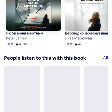
Люби меня мертвым
Бесследно исчезнувшая
Peter James
Лиза Марклунд
Audio
Audio
Средний рейтинг 4,6 на основе 36 оценок
4,6
36
Средний рейтинг 4 на ос
4
7
People listen to this with this book
All