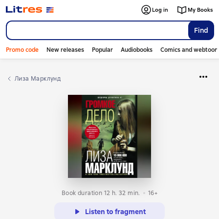
Log in
My Books
Find
Promo code
New releases
Popular
Audiobooks
Comics and webtoon
Лиза Марклунд
Book duration 12 h. 32 min.
16+
Listen to fragment