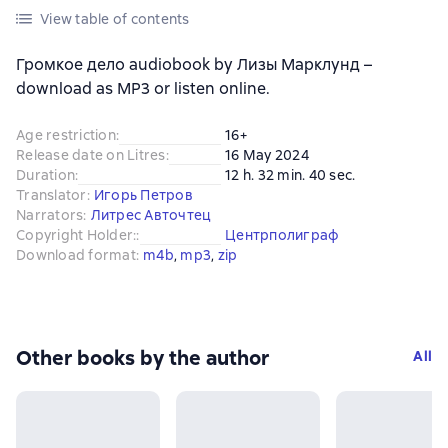
View table of contents
Громкое дело audiobook by Лизы Марклунд –
download as MP3 or listen online.
Age restriction
:
16+
Release date on Litres
:
16 May 2024
Duration
:
12 h. 32 min. 40 sec.
Translator
:
Игорь Петров
Narrators
:
Литрес Авточтец
Copyright Holder:
:
Центрполиграф
Download format
:
m4b
, 
mp3
, 
zip
Other books by the author
All