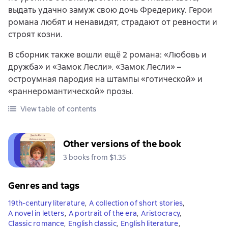
выдать удачно замуж свою дочь Фредерику. Герои
романа любят и ненавидят, страдают от ревности и
строят козни.
В сборник также вошли ещё 2 романа: «Любовь и
дружба» и «Замок Лесли». «Замок Лесли» –
остроумная пародия на штампы «готической» и
«раннеромантической» прозы.
View table of contents
Other versions of the book
3 books from $1.35
Genres and tags
19th-century literature
,
A collection of short stories
,
A novel in letters
,
A portrait of the era
,
Aristocracy
,
Classic romance
,
English classic
,
English literature
,