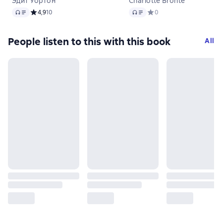
Эдит Уортон
Charlotte Bronte
Audio
Audio
Средний рейтинг 4,9 на основе 10 оценок
4,9
10
Средний рейтинг 0 на ос
0
People listen to this with this book
All