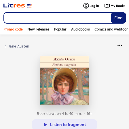
Log in
My Books
Find
Promo code
New releases
Popular
Audiobooks
Comics and webtoon
Jane Austen
Book duration 4 h. 40 min.
16+
Listen to fragment