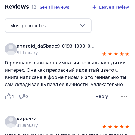
Reviews
,
12 reviews
12
See all reviews
Leave a review
Most popular first
android_da5badc9-0193-1000-0000-000000000000
31 January
Героиня не вызывает симпатии но вызывает дикий
интерес. Она как прекрасный ядовитый цветок.
Книга написана в форме писем и это гениально ты
сам складываешь пазл ее личности. Увлекательно.
Reply
1
0
кирочка
31 January