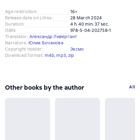
Age restriction
:
16+
Release date on Litres
:
28 March 2024
Duration
:
4 h. 40 min. 37 sec.
ISBN
:
978-5-04-202758-1
Translator
:
Александр Ливергант
Narrators
:
Юлия Бочанова
Copyright Holder:
:
Эксмо
Download format
:
m4b
, 
mp3
, 
zip
Other books by the author
All