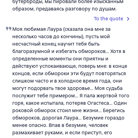
бутерброды, мы пировали более изысканным
образом, предаваясь разговору по душам.
To the quote
Моя любимая Лаура (сказала она мне за
несколько часов до кончины), пусть мой
несчастный конец научит тебя быть
благоразумной и избегать обмороков… Хотя в
определенные моменты они приятны и
действуют успокаивающе, поверь мне: в конце
концов, если обмороки эти будут повторяться
слишком часто и в холодное время года, они
могут подорвать твое здоровье… Моя судьба
послужит тебе примером… Я пала жертвой того
горя, какое испытала, потеряв Огастеса… Один
роковой обморок стоил мне жизни… Берегись
обмороков, дорогая Лаура… Безумие гораздо
менее опасно. Впав в безумие, человек
размахивает руками, и если приступ, его