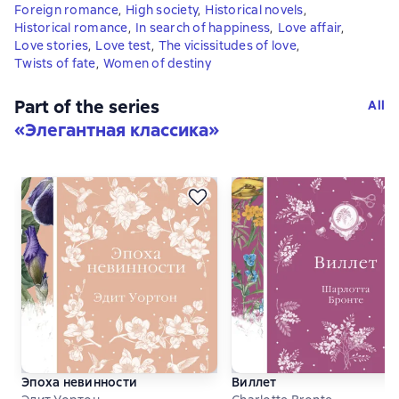
Foreign romance
,
High society
,
Historical novels
,
Historical romance
,
In search of happiness
,
Love affair
,
Love stories
,
Love test
,
The vicissitudes of love
,
Twists of fate
,
Women of destiny
Part of the series
All
«
Элегантная классика
»
Эпоха невинности
Виллет