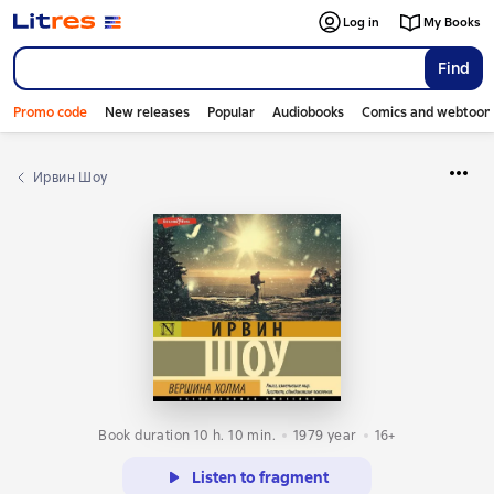
Log in
My Books
Find
Promo code
New releases
Popular
Audiobooks
Comics and webtoon
Ирвин Шоу
Book duration 10 h. 10 min.
1979
year
16+
Listen to fragment