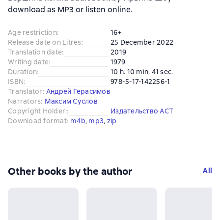
download as MP3 or listen online.
Age restriction
:
16+
Release date on Litres
:
25 December 2022
Translation date
:
2019
Writing date
:
1979
Duration
:
10 h. 10 min. 41 sec.
ISBN
:
978-5-17-142256-1
Translator
:
Андрей Герасимов
Narrators
:
Максим Суслов
Copyright Holder:
:
Издательство АСТ
Download format
:
m4b
, 
mp3
, 
zip
Other books by the author
All