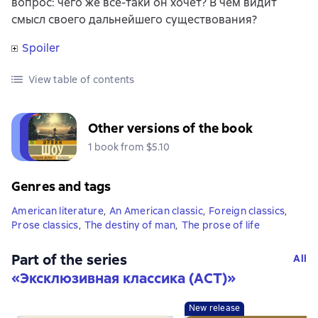
вопрос: чего же все-таки он хочет? В чем видит
смысл своего дальнейшего существования?
Spoiler
View table of contents
Other versions of the book
1 book from $5.10
Genres and tags
American literature
,
An American classic
,
Foreign classics
,
Prose classics
,
The destiny of man
,
The prose of life
Part of the series
All
«
Эксклюзивная классика (АСТ)
»
New release