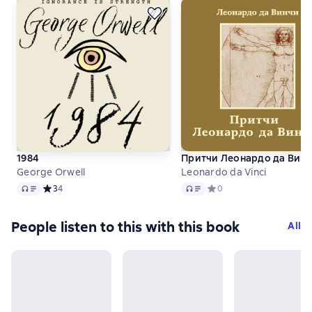
1984
Притчи Леонардо да Вин
George Orwell
Leonardo da Vinci
Audio
Audio
Средний рейтинг 3 на основе 4 оценок
3
4
Средний рейтинг 0 на ос
0
People listen to this with this book
All