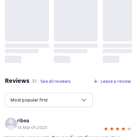
Reviews
,
31 reviews
31
See all reviews
Leave a review
Most popular first
ribea
14 March 2023