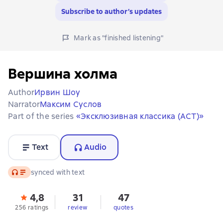
Subscribe to author’s updates
Mark as "finished listening"
Вершина холма
Author
Ирвин Шоу
Narrator
Максим Суслов
Part of the series
«Эксклюзивная классика (АСТ)»
Text
Audio
Audio
synced with text
4,8
31
47
256 ratings
review
quotes