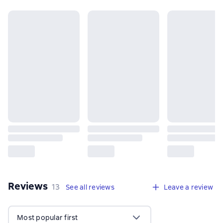
Reviews
,
13 reviews
13
See all reviews
Leave a review
Most popular first