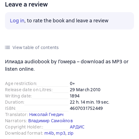
Leave a review
Log in
, to rate the book and leave a review
View table of contents
Илиада audiobook by Гомера – download as MP3 or
listen online.
Age restriction
:
0+
Release date on Litres
:
29 March 2010
Writing date
:
1894
Duration
:
22 h. 14 min. 19 sec.
ISBN
:
4607031752449
Translator
:
Николай Гнедич
Narrators
:
Владимир Самойлов
Copyright Holder:
:
АРДИС
Download format
:
m4b
, 
mp3
, 
zip