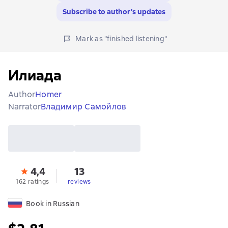
Subscribe to author’s updates
Mark as "finished listening"
Илиада
Author
Homer
Narrator
Владимир Самойлов
4,4
13
162 ratings
reviews
Book in Russian