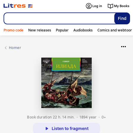
Log in
My Books
Find
Promo code
New releases
Popular
Audiobooks
Comics and webtoon
Homer
Book duration 22 h. 14 min.
1894
year
0+
Listen to fragment