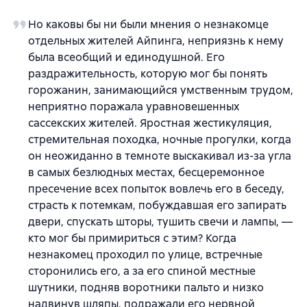
Но каковы бы ни были мнения о незнакомце
отдельных жителей Айпинга, неприязнь к нему
была всеобщий и единодушной. Его
раздражительность, которую мог бы понять
горожанин, занимающийся умственным трудом,
неприятно поражала уравновешенных
сассекских жителей. Яростная жестикуляция,
стремительная походка, ночные прогулки, когда
он неожиданно в темноте выскакивал из-за угла
в самых безлюдных местах, бесцеремонное
пресечение всех попыток вовлечь его в беседу,
страсть к потемкам, побуждавшая его запирать
двери, спускать шторы, тушить свечи и лампы, —
кто мог бы примириться с этим? Когда
незнакомец проходил по улице, встречные
сторонились его, а за его спиной местные
шутники, подняв воротники пальто и низко
надвинув шляпы, подражали его нервной