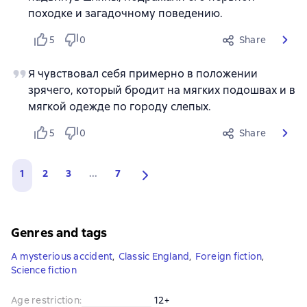
походке и загадочному поведению.
5
0
Share
Я чувствовал себя примерно в положении
зрячего, который бродит на мягких подошвах и в
мягкой одежде по городу слепых.
5
0
Share
1
2
3
...
7
Genres and tags
A mysterious accident
,
Classic England
,
Foreign fiction
,
Science fiction
Age restriction
:
12+