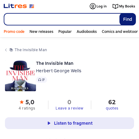
Log in
My Books
Find
Promo code
New releases
Popular
Audiobooks
Comics and webtoon
📚 
The Invisible Man
The Invisible Man
Herbert George Wells
Audio
5,0
0
62
4 ratings
Leave a review
quotes
Listen to fragment