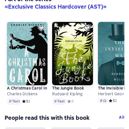
«
Exclusive Classics Hardcover (AST)
»
A Christmas Carol in Prose. Being a Ghost Story of Christm
The Jungle Book
The Invisible 
Charles Dickens
Rudyard Kipling
Herbert George
Text
Text
Text
, audio format
Средний рей
5
2
Text
Средний рейтинг 5 на основе 2 оценок
5
2
Text
Средний рейтинг 0 на основе 0 оце
0
People read this with this book
All