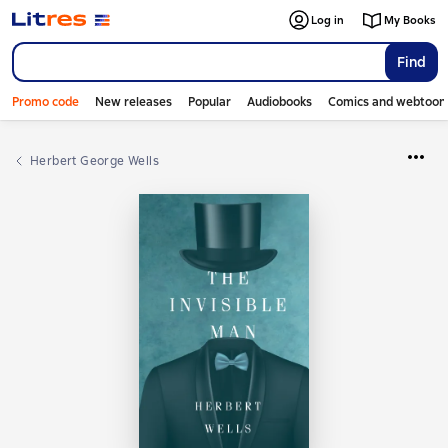
Log in
My Books
Find
Promo code
New releases
Popular
Audiobooks
Comics and webtoon
Herbert George Wells