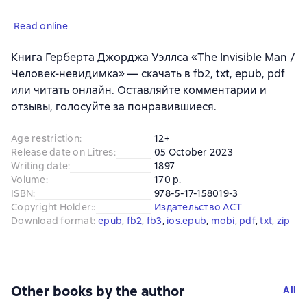
Read online
Книга Герберта Джорджа Уэллса «The Invisible Man /
Человек-невидимка» — скачать в fb2, txt, epub, pdf
или читать онлайн. Оставляйте комментарии и
отзывы, голосуйте за понравившиеся.
Age restriction
:
12+
Release date on Litres
:
05 October 2023
Writing date
:
1897
Volume
:
170 p.
ISBN
:
978-5-17-158019-3
Copyright Holder:
:
Издательство АСТ
Download format
:
epub
, 
fb2
, 
fb3
, 
ios.epub
, 
mobi
, 
pdf
, 
txt
, 
zip
Other books by the author
All