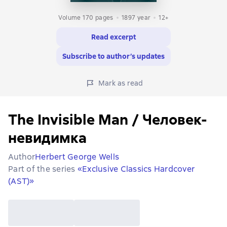
Volume 170 pages
1897
year
12+
Read excerpt
Subscribe to author’s updates
Mark as read
The Invisible Man / Человек-
невидимка
Author
Herbert George Wells
Part of the series
«Exclusive Classics Hardcover
(AST)»