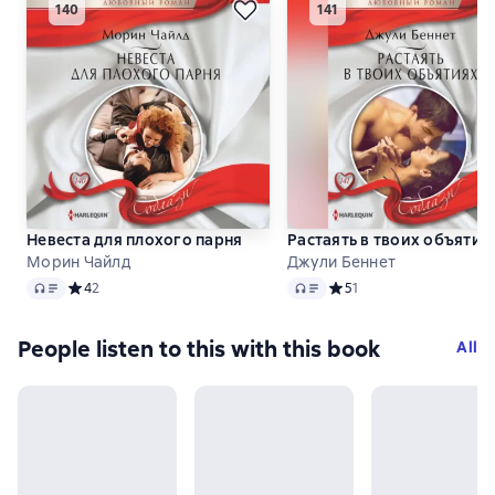
Невеста для плохого парня
Растаять в твоих объятия
Морин Чайлд
Джули Беннет
Audio
Audio
Средний рейтинг 4 на основе 2 оценок
4
2
Средний рейтинг 5 на ос
5
1
People listen to this with this book
All