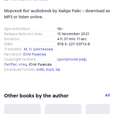
Морской бог audiobook by Хайди Райс – download as
MP3 or listen online.
Age restriction
:
16+
Release date on Litres
:
15 November 2021
Duration
:
4 h. 37 min. 11 sec.
ISBN
:
978-5-227-03713-8
Translator
:
М. Н. Шестакова
Narrators
:
Юля Рыжова
Copyright Holders
:
Центрполиграф
, 
ЛитРес: чтец
, 
Юля Рыжова
Download format
:
m4b
, 
mp3
, 
zip
Other books by the author
All