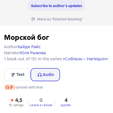
Subscribe to author’s updates
Mark as "finished listening"
Морской бог
Author
Хайди Райс
Narrator
Юля Рыжова
1 book out of 151 in the series
«Соблазн – Harlequin»
Text
Audio
Audio
synced with text
4,5
0
4
15 ratings
Leave a review
quotes