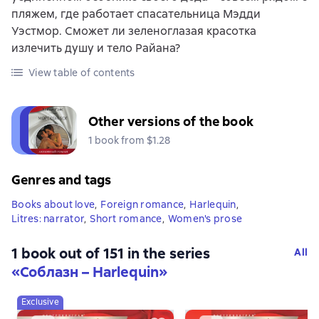
пляжем, где работает спасательница Мэдди
Уэстмор. Сможет ли зеленоглазая красотка
излечить душу и тело Райана?
View table of contents
Other versions of the book
1 book from $1.28
Genres and tags
Books about love
,
Foreign romance
,
Harlequin
,
Litres: narrator
,
Short romance
,
Women's prose
1 book out of 151 in the series
All
«Соблазн – Harlequin»
Exclusive