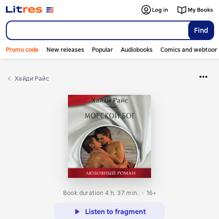
Log in
My Books
Find
Promo code
New releases
Popular
Audiobooks
Comics and webtoon
Хайди Райс
Book duration 4 h. 37 min.
16+
Listen to fragment